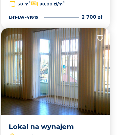
2
2
30 m
90,00 zł/m
2 700 zł
LH1-LW-41815
lubionych
Dodaj do ulubion
Lokal na wynajem