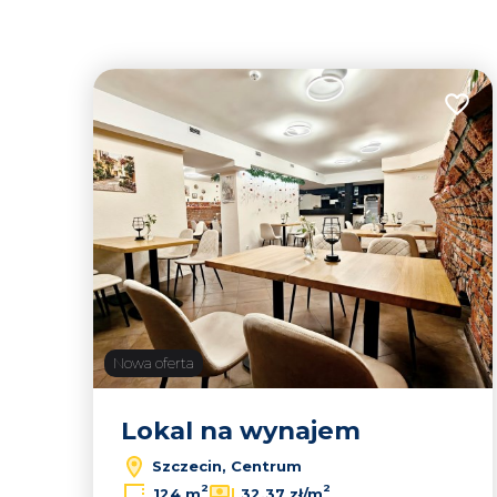
Dodaj
Nowa oferta
Lokal na wynajem
Szczecin, Centrum
2
2
124 m
32,37 zł/m