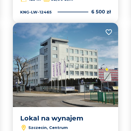
6 500 zł
KNG-LW-12465
 do ulubionych
Dodaj do u
Lokal na wynajem
Szczecin, Centrum