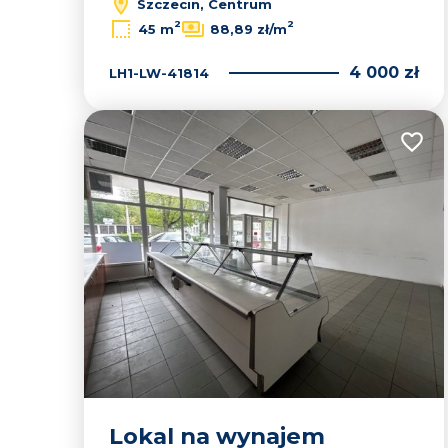
Szczecin, Centrum
2
2
45 m
88,89 zł/m
4 000 zł
LH1-LW-41814
Dodaj
Lokal na wynajem