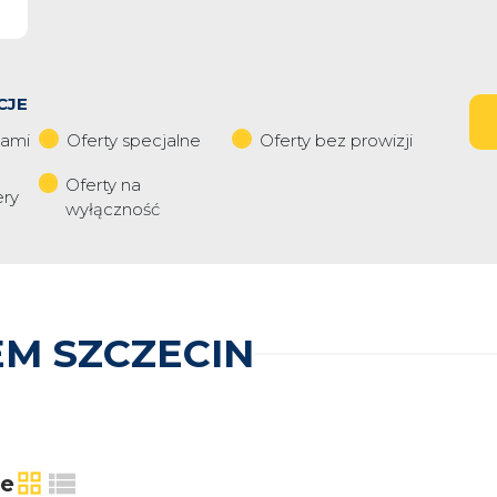
CJE
iami
Oferty specjalne
Oferty bez prowizji
Oferty na
ery
wyłączność
M SZCZECIN
ie