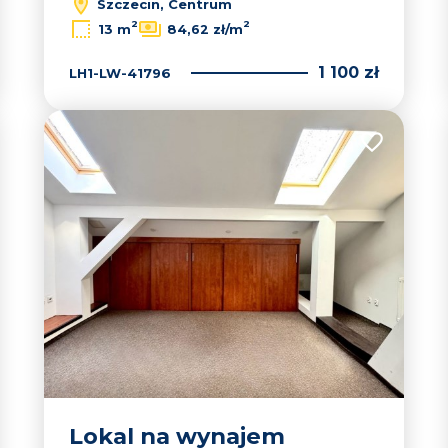
Szczecin, Centrum
2
2
13 m
84,62 zł/m
1 100 zł
LH1-LW-41796
 do ulubionych
Dodaj do u
Lokal na wynajem