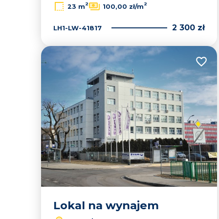
2
2
23 m
100,00 zł/m
2 300 zł
LH1-LW-41817
Dodaj
Lokal na wynajem