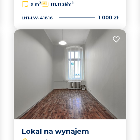
2
2
9 m
111,11 zł/m
1 000 zł
LH1-LW-41816
 do ulubionych
Dodaj do u
Lokal na wynajem