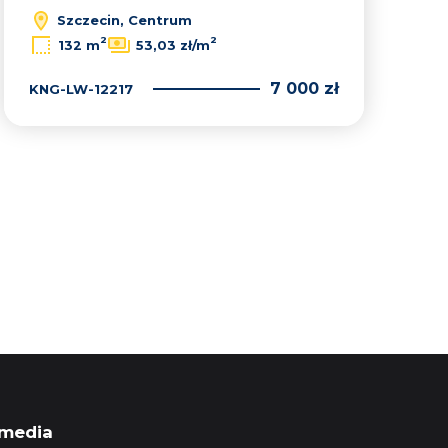
Szczecin, Centrum
2
2
132 m
53,03 zł/m
7 000 zł
KNG-LW-12217
 media