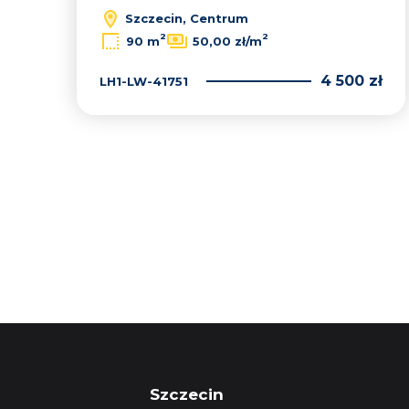
Szczecin, Centrum
2
2
90 m
50,00 zł/m
4 500 zł
LH1-LW-41751
Szczecin