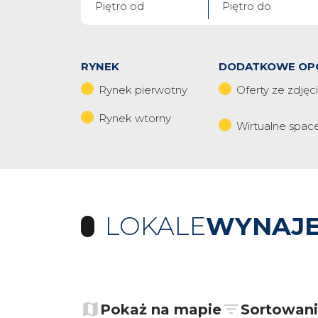
RYNEK
DODATKOWE OP
Rynek pierwotny
Oferty ze zdjęc
Rynek wtorny
Wirtualne spac
LOKALE
WYNAJE
+
−
Pokaż na mapie
Sortowan