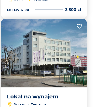
3 500 zł
LH1-LW-41901
lubionych
Dodaj do ulubion
Lokal na wynajem
Szczecin, Centrum