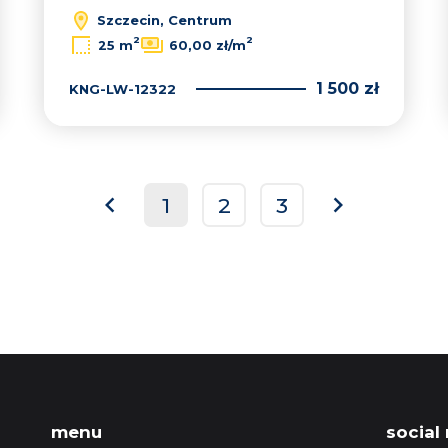
Szczecin, Centrum
2
2
25 m
60,00 zł/m
1 500 zł
KNG-LW-12322
1
2
3
prev
next
menu
social