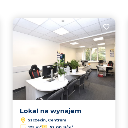
tabela
lista
2
 do ulubionych
Dodaj do u
2
3
2
Lokal na wynajem
Szczecin, Centrum
2
2
125 m
52,00 zł/m