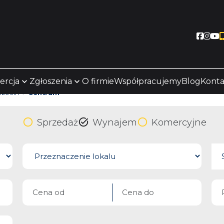
Socia
Soc
S
ercja
Zgłoszenia
O firmie
Współpracujemy
Blog
Konta
czecin
Centrum
Sprzedaż
Wynajem
Komercyjne