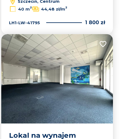
Szczecin, Centrum
2
2
40 m
44,48 zł/m
1 800 zł
LH1-LW-41795
lubionych
Dodaj do ulubion
Lokal na wynajem