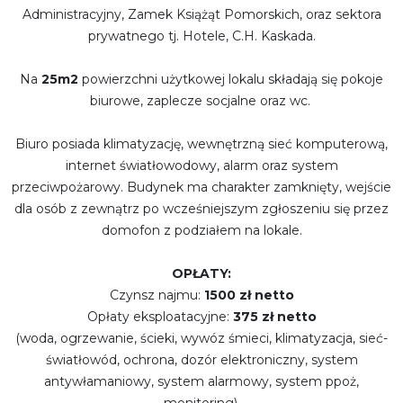
Administracyjny, Zamek Książąt Pomorskich, oraz sektora
prywatnego tj. Hotele, C.H. Kaskada.
Na
25m2
powierzchni użytkowej lokalu składają się pokoje
biurowe, zaplecze socjalne oraz wc.
Biuro posiada
klimatyzację,
wewnętrzną sieć komputerową,
internet światłowodowy,
alarm oraz system
przeciwpożarowy.
Budynek ma charakter zamknięty, wejście
dla osób z zewnątrz po wcześniejszym zgłoszeniu się przez
domofon z podziałem na lokale.
OPŁATY:
Czynsz najmu:
1500 zł netto
Opłaty eksploatacyjne:
375 zł netto
(woda, ogrzewanie, ścieki, wywóz śmieci, klimatyzacja, sieć-
światłowód, ochrona, dozór elektroniczny, system
antywłamaniowy, system alarmowy, system ppoż,
monitoring).