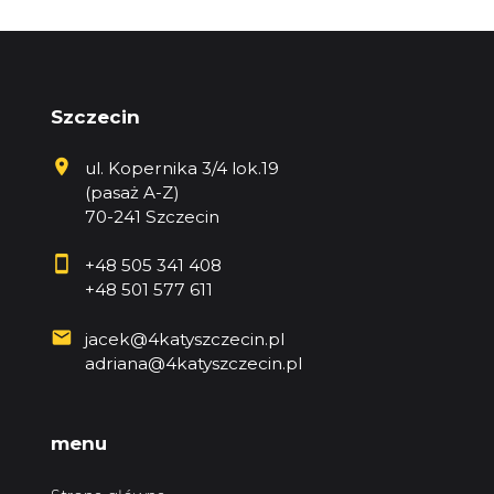
Szczecin
ul. Kopernika 3/4 lok.19
(pasaż A-Z)
70-241 Szczecin
+48 505 341 408
+48 501 577 611
jacek@4katyszczecin.pl
adriana@4katyszczecin.pl
menu