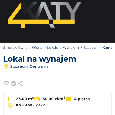
Strona główna
Oferty
Lokale
Wynajem
Szczecin
Centr
Lokal na wynajem
Szczecin, Centrum
Dodaj do ulubionych
Drukuj
Udostępnij
2
25.00 m²
60,00 zł/m
4 piętro
KNG-LW-12322