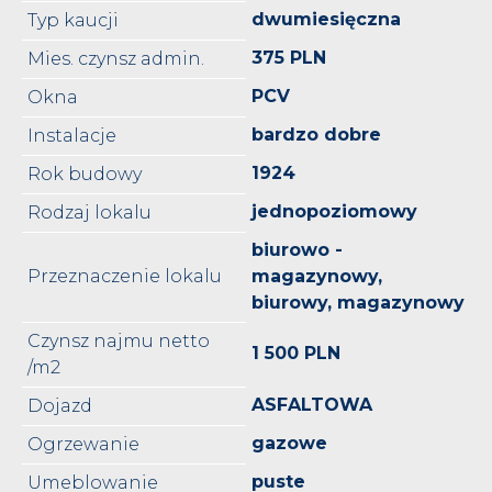
dwumiesięczna
Typ kaucji
375 PLN
Mies. czynsz admin.
PCV
Okna
bardzo dobre
Instalacje
1924
Rok budowy
jednopoziomowy
Rodzaj lokalu
biurowo -
Przeznaczenie lokalu
magazynowy,
biurowy, magazynowy
Czynsz najmu netto
1 500 PLN
/m2
ASFALTOWA
Dojazd
gazowe
Ogrzewanie
puste
Umeblowanie