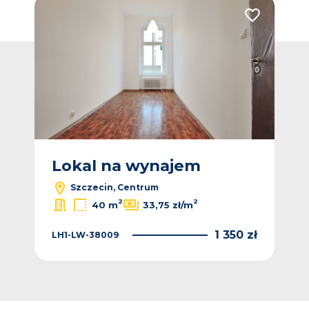
Dodaj do ulubionych
Dodaj do ulub
Lokal na wynajem
L
Szczecin, Centrum
2
2
40 m
33,75 zł/m
0 zł
1 350 zł
LH1-LW-38009
LH1