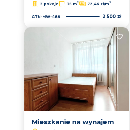
2
2
2 pokoje
35 m
72,46 zł/m
2 500 zł
GTN-MW-489
Dodaj
Mieszkanie na wynajem