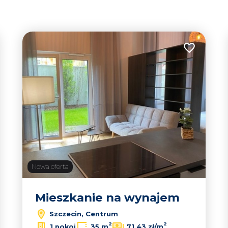
tabela
lista
 do ulubionych
Dodaj do u
Nowa oferta
Mieszkanie na wynajem
Szczecin, Centrum
2
2
1 pokoj
35 m
71,43 zł/m