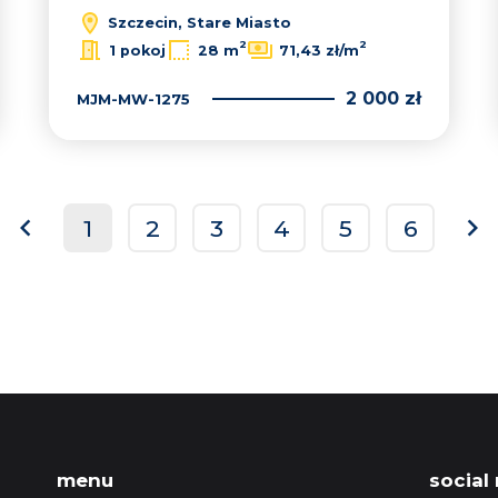
Szczecin, Stare Miasto
2
2
1 pokoj
28 m
71,43 zł/m
2 000 zł
MJM-MW-1275
1
2
3
4
5
6
prev
ne
menu
social