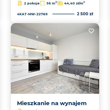
2
2
2 pokoje
56 m
44,40 zł/m
2 500 zł
4KAT-MW-22769
 do ulubionych
Dodaj do u
Mieszkanie na wynajem