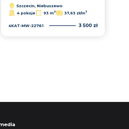
Szczecin, Niebuszewo
2
2
4 pokoje
93 m
37,63 zł/m
3 500 zł
4KAT-MW-22761
xt
 media