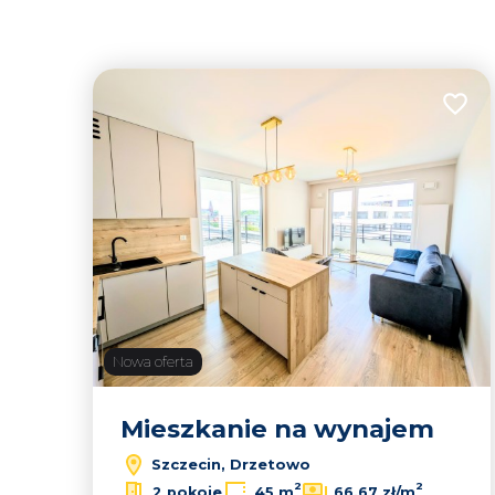
19
Dodaj
Nowa oferta
Mieszkanie na wynajem
Szczecin, Drzetowo
2
2
2 pokoje
45 m
66,67 zł/m