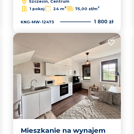
Szczecin, Centrum
2
2
1 pokoj
24 m
75,00 zł/m
1 800 zł
KNG-MW-12473
 do ulubionych
Dodaj do u
Mieszkanie na wynajem