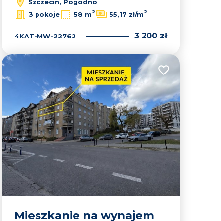
Szczecin, Pogodno
2
2
3 pokoje
58 m
55,17 zł/m
3 200 zł
4KAT-MW-22762
lubionych
Dodaj do ulubion
Mieszkanie na wynajem