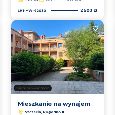
2 500 zł
LH1-MW-42030
 do ulubionych
Dodaj do u
Oferta na wyłączność
Mieszkanie na wynajem
Szczecin, Pogodno II