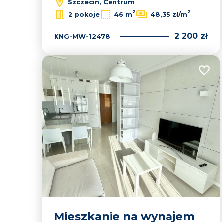
Szczecin, Centrum
2
2
2 pokoje
46 m
48,35 zł/m
2 200 zł
KNG-MW-12478
Dodaj
Mieszkanie na wynajem