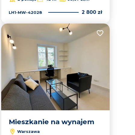
2 800 zł
LH1-MW-42028
lubionych
Dodaj do ulubion
Mieszkanie na wynajem
Warszawa