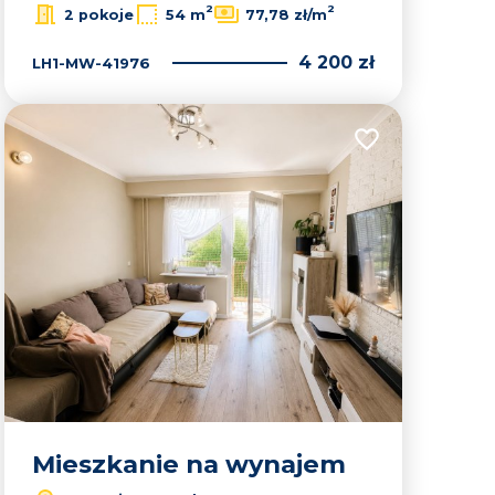
2
2
2 pokoje
54 m
77,78 zł/m
4 200 zł
LH1-MW-41976
lubionych
Dodaj do ulubion
Mieszkanie na wynajem