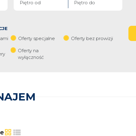
CJE
iami
Oferty specjalne
Oferty bez prowizji
Oferty na
ery
wyłączność
NAJEM
ie