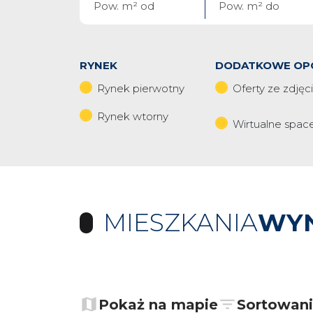
RYNEK
DODATKOWE OP
Rynek pierwotny
Oferty ze zdjęc
Rynek wtorny
Wirtualne spac
MIESZKANIA
WY
+
−
Pokaż na mapie
Sortowan