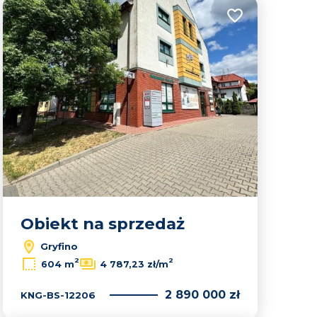
lubionych
Dodaj do ulubion
Obiekt na sprzedaż
Gryfino
Leaflet
|
© OpenMapTiles
© OpenStreetMap contributors
2
2
604 m
4 787,23 zł/m
2 890 000 zł
KNG-BS-12206