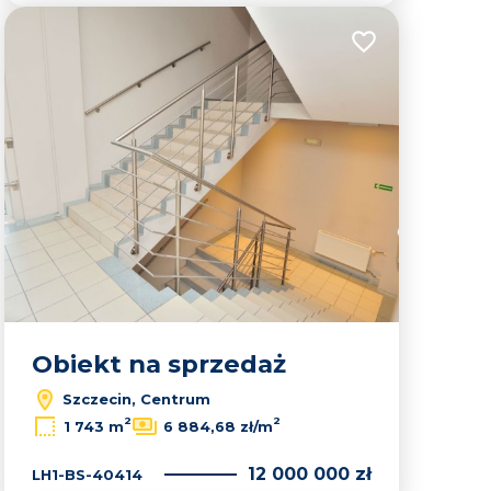
lubionych
Dodaj do ulubion
Obiekt na sprzedaż
Szczecin, Centrum
2
2
1 743 m
6 884,68 zł/m
12 000 000 zł
LH1-BS-40414