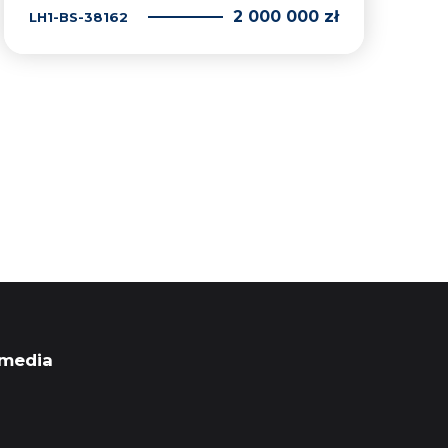
2 000 000 zł
LH1-BS-38162
 media
ok
book
ebook