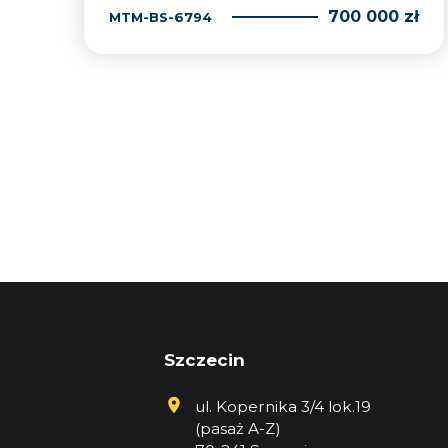
700 000 zł
MTM-BS-6794
Szczecin
ul. Kopernika 3/4 lok.19
(pasaż A-Z)