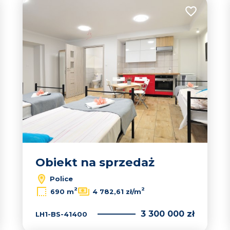
 do ulubionych
Dodaj do u
Obiekt na sprzedaż
Police
2
2
690 m
4 782,61 zł/m
3 300 000 zł
LH1-BS-41400