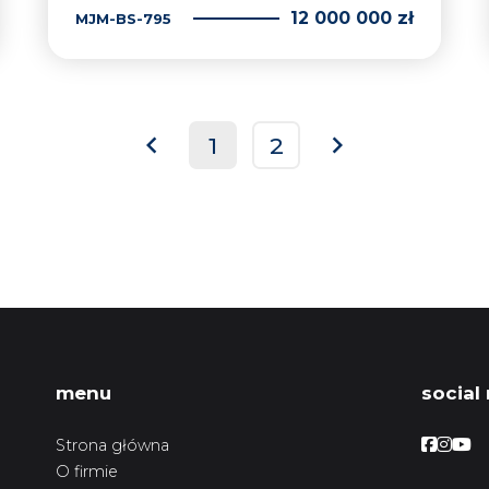
12 000 000 zł
MJM-BS-795
1
2
prev
next
menu
social
Facebo
Face
Fac
Strona główna
O firmie