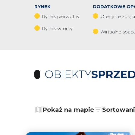
RYNEK
DODATKOWE OP
Rynek pierwotny
Oferty ze zdjęc
Rynek wtorny
Wirtualne spac
OBIEKTY
SPRZE
+
−
Pokaż na mapie
Sortowan