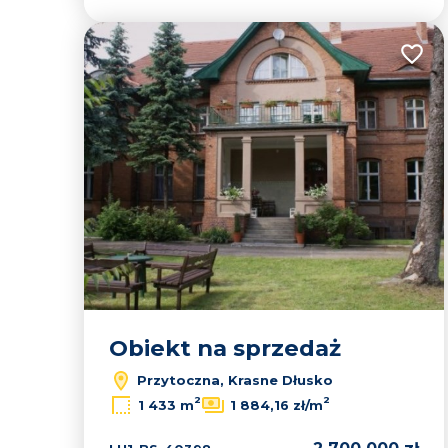
Dodaj
Obiekt na sprzedaż
Przytoczna, Krasne Dłusko
2
2
1 433 m
1 884,16 zł/m