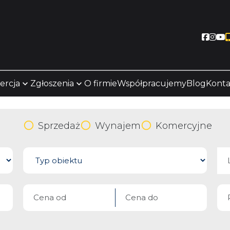
Socia
Soc
S
ercja
Zgłoszenia
O firmie
Współpracujemy
Blog
Konta
Sprzedaż
Wynajem
Komercyjne