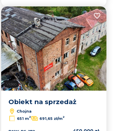
Dodaj do ulubion
lubionych
Video
Obiekt na sprzedaż
Chojna
2
2
651 m
691,65 zł/m