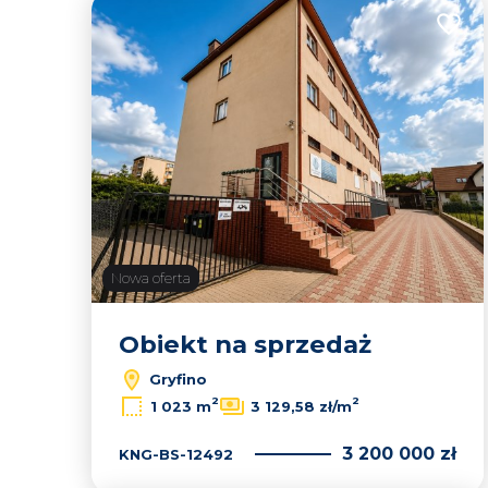
Dodaj
Nowa oferta
Obiekt na sprzedaż
Gryfino
2
2
1 023 m
3 129,58 zł/m
3 200 000 zł
KNG-BS-12492