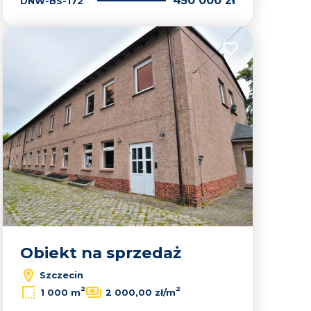
450 000 zł
DNW-BS-172
lubionych
Dodaj do ulubion
Obiekt na sprzedaż
Szczecin
2
2
1 000 m
2 000,00 zł/m