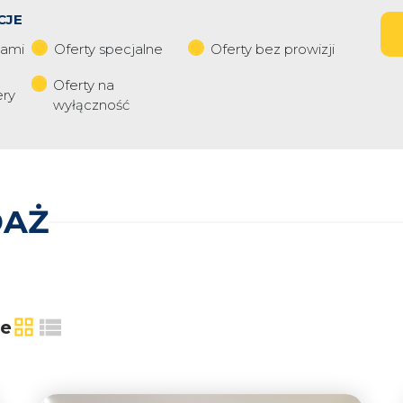
CJE
iami
Oferty specjalne
Oferty bez prowizji
Oferty na
ery
wyłączność
DAŻ
ie
tabela
lista
3