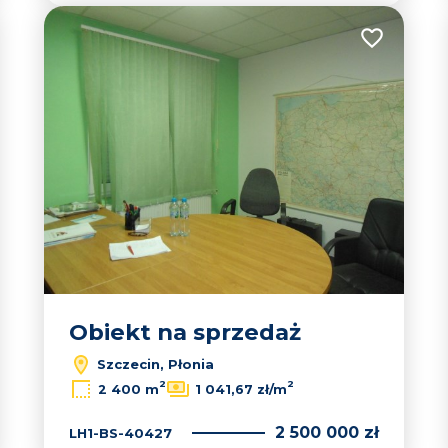
 do ulubionych
Dodaj do u
Obiekt na sprzedaż
Szczecin, Płonia
2
2
2 400 m
1 041,67 zł/m
2 500 000 zł
LH1-BS-40427