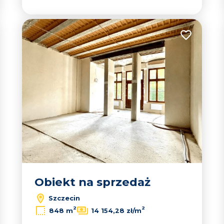
 do ulubionych
Dodaj do u
Obiekt na sprzedaż
Szczecin
2
2
848 m
14 154,28 zł/m