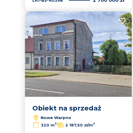
2 700 000 zł
LH1-BS-40398
Dodaj
Obiekt na sprzedaż
Nowe Warpno
2
2
320 m
2 187,50 zł/m