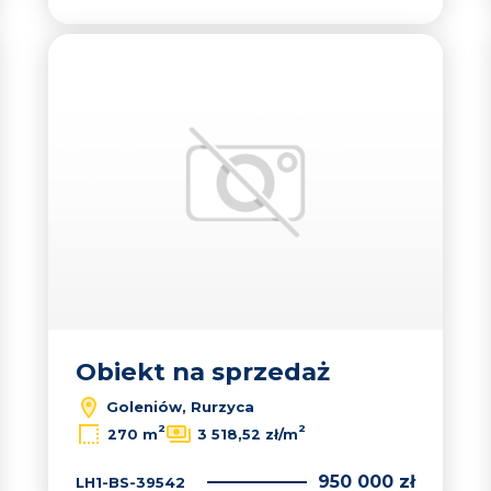
 do ulubionych
Dodaj do u
Obiekt na sprzedaż
Goleniów, Rurzyca
2
2
270 m
3 518,52 zł/m
950 000 zł
LH1-BS-39542