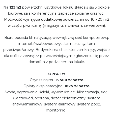
Na
125m2
powierzchni użytkowej lokalu składają się 3 pokoje
biurowe, sala konferencyjna, zaplecze socjalne oraz wc.
Możliwość wynajęcia dodatkowej powierzchni od 10 - 20 m2
w części piwnicznej (magazynu, archiwum, serwerowni).
Biuro posiada
klimatyzację,
wewnętrzną sieć komputerową,
internet światłowodowy,
alarm oraz system
przeciwpożarowy.
Budynek ma charakter zamknięty, wejście
dla osób z zewnątrz po wcześniejszym zgłoszeniu się przez
domofon z podziałem na lokale.
OPŁATY:
Czynsz najmu:
6 500 zł netto
Opłaty eksploatacyjne:
1875 zł netto
(woda, ogrzewanie, ścieki, wywóz śmieci, klimatyzacja, sieć-
światłowód, ochrona, dozór elektroniczny, system
antywłamaniowy, system alarmowy, system ppoż,
monitoring).