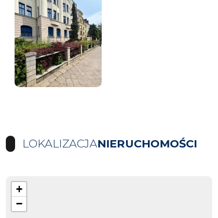
LOKALIZACJA
NIERUCHOMOŚCI
+
−