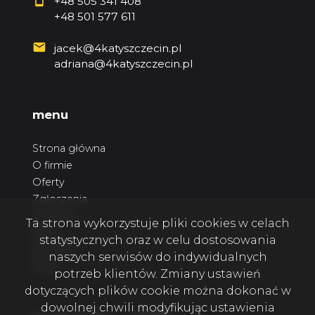
+48 505 341 408
+48 501 577 611
jacek@4katyszczecin.pl
adriana@4katyszczecin.pl
menu
Strona główna
O firmie
Oferty
Zgłoszenia
Ulubione
Ta strona wykorzystuje pliki cookies w celach
Blog
statystycznych oraz w celu dostosowania
Kontakt
naszych serwisów do indywidualnych
Rodo
potrzeb klientów. Zmiany ustawień
dotyczących plików cookie można dokonać w
dowolnej chwili modyfikując ustawienia