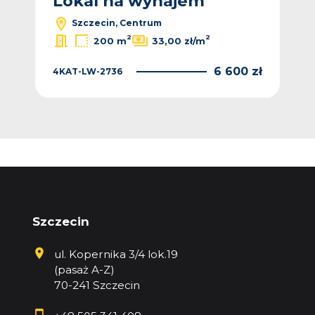
Lokal na wynajem
L
Szczecin, Centrum
2
2
200 m
33,00 zł/m
 zł
6 600 zł
4KAT-LW-2736
LH1
Szczecin
ul. Kopernika 3/4 lok.19
(pasaż A-Z)
70-241 Szczecin