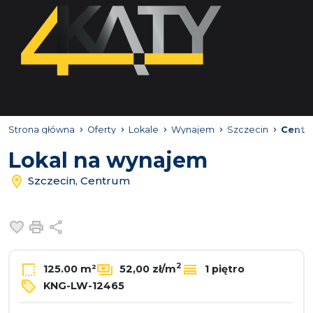
Strona główna
Oferty
Lokale
Wynajem
Szczecin
Centr
Lokal na wynajem
Szczecin, Centrum
Dodaj do ulubionych
Drukuj
Udostępnij
2
125.00 m²
52,00 zł/m
1 piętro
KNG-LW-12465