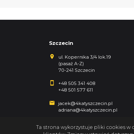
Szczecin
ul. Kopernika 3/4 lok.19
(pasaż A-Z)
70-241 Szczecin
+48 505 341 408
+48 501 577 611
jacek@4katyszczecin.pl
adriana@4katyszczecin.pl
Ta strona wykorzystuje pliki cookies 