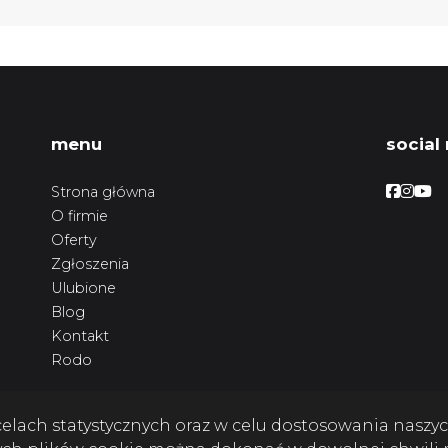
menu
social
Facebo
Face
Fac
Strona główna
O firmie
Oferty
Zgłoszenia
Ulubione
Blog
Kontakt
Rodo
w celach statystycznych oraz w celu dostosowania nasz