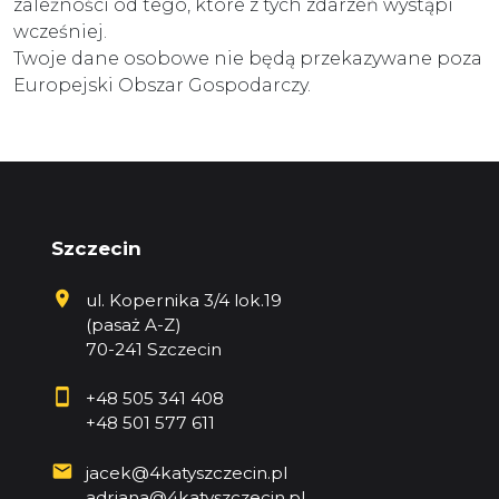
zależności od tego, które z tych zdarzeń wystąpi
wcześniej.
Twoje dane osobowe nie będą przekazywane poza
Europejski Obszar Gospodarczy.
Szczecin
ul. Kopernika 3/4 lok.19
(pasaż A-Z)
70-241 Szczecin
+48 505 341 408
+48 501 577 611
jacek@4katyszczecin.pl
adriana@4katyszczecin.pl