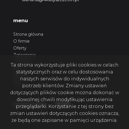
menu
Strona główna
O firmie
Oferty
Zgłoszenia
Ulubione
Ta strona wykorzystuje pliki cookies w celach
Blog
statystycznych oraz w celu dostosowania
Kontakt
naszych serwisów do indywidualnych
Rodo
potrzeb klientów. Zmiany ustawień
dotyczących plików cookie można dokonać w
dowolnej chwili modyfikując ustawienia
Facebook
Facebook
Facebook
social media
przeglądarki. Korzystanie z tej strony bez
zmian ustawień dotyczących cookies oznacza,
że będą one zapisane w pamięci urządzenia.