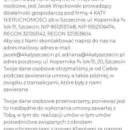
osobowe, jest Jacek Więckowski prowadzący
działalność gospodarczą pod firmą: 4 KĄTY
NIERUCHOMOŚCI z/s w Szczecinie, ul. Kopernika ¾
lok.19, Szczecin, NIP 8512931148, NIP 9552106474,
REGON 321263142, REGON 321353804.
Aby się z Nami skontaktować napisz do nas na
adres mailowy: adres e-mail:
jacek@4katyszczecin.pl, adriana@4katyszczecin.pl
adres pocztowy: ul. Kopernika ¾ lok.19, 20, Szczecin
Twoje dane osobowe otrzymaliśmy je od Ciebie
podczas zawierania umowy, a także później, w
związku z transakcjami, które były z nami
zawierane.
Twoje dane osobowe przetwarzamy, ponieważ jest
to niezbędne do wykonania umowy zawartej z
Tobą, w tym do: realizacji umów w tym umów
pośrednictwa związanych z obrotem
nieruchomościami z innymi Klientami za naszym