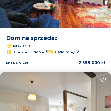
Dom na sprzedaż
Kobylanka
2
2
7 pokoi
360 m
7 496,81 zł/m
2 699 000 zł
LH1-DS-41956
Dodaj