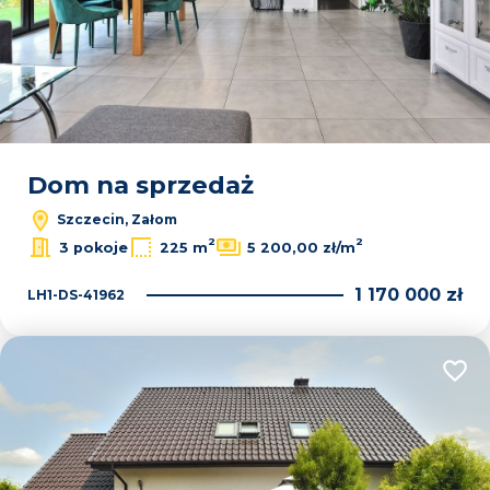
Dom na sprzedaż
Szczecin, Załom
2
2
3 pokoje
225 m
5 200,00 zł/m
1 170 000 zł
LH1-DS-41962
Dodaj