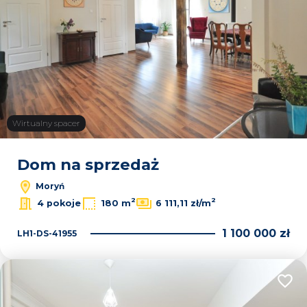
Wirtualny spacer
Dom na sprzedaż
Moryń
2
2
4 pokoje
180 m
6 111,11 zł/m
1 100 000 zł
LH1-DS-41955
Dodaj