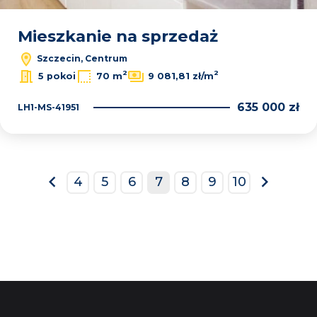
Mieszkanie na sprzedaż
Szczecin, Centrum
2
2
5 pokoi
70 m
9 081,81 zł/m
635 000 zł
LH1-MS-41951
4
5
6
7
8
9
10
prev
next