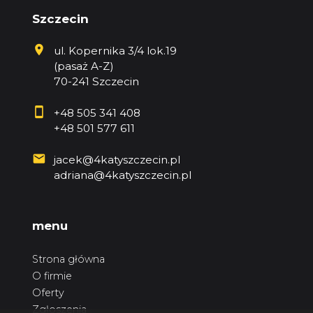
Szczecin
ul. Kopernika 3/4 lok.19
(pasaż A-Z)
70-241 Szczecin
+48 505 341 408
+48 501 577 611
jacek@4katyszczecin.pl
adriana@4katyszczecin.pl
menu
Strona główna
O firmie
Oferty
Zgłoszenia