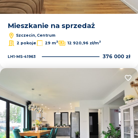
Mieszkanie na sprzedaż
Szczecin, Centrum
2
2
2 pokoje
29 m
12 920,96 zł/m
376 000 zł
LH1-MS-41963
Dodaj