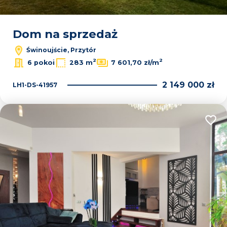
Dom na sprzedaż
Świnoujście, Przytór
2
2
6 pokoi
283 m
7 601,70 zł/m
2 149 000 zł
LH1-DS-41957
Dodaj