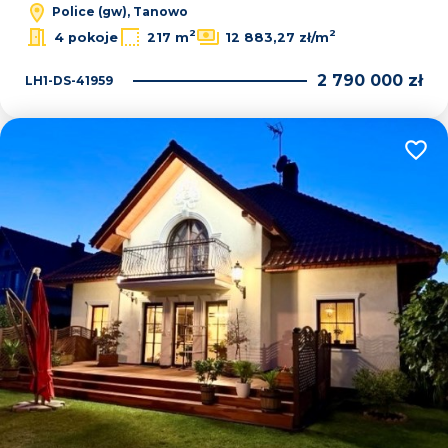
Police (gw), Tanowo
2
2
4 pokoje
217 m
12 883,27 zł/m
2 790 000 zł
LH1-DS-41959
Dodaj