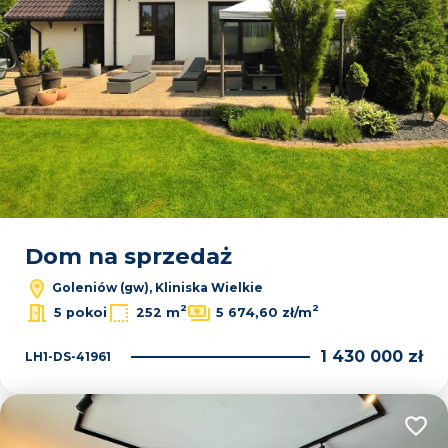
Dom na sprzedaż
Goleniów (gw), Kliniska Wielkie
2
2
5 pokoi
252 m
5 674,60 zł/m
1 430 000 zł
LH1-DS-41961
Dodaj