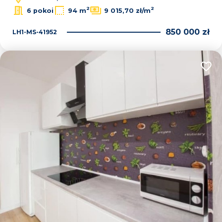
2
2
6 pokoi
94 m
9 015,70 zł/m
850 000 zł
LH1-MS-41952
Dodaj