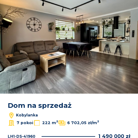
Dom na sprzedaż
Kobylanka
2
2
7 pokoi
222 m
6 702,05 zł/m
1 490 000 zł
LH1-DS-41960