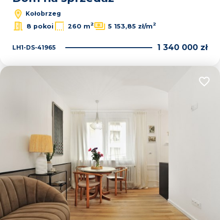
Kołobrzeg
2
2
8 pokoi
260 m
5 153,85 zł/m
1 340 000 zł
LH1-DS-41965
Dodaj