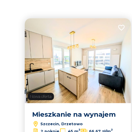
Dodaj
Nowa oferta
Mieszkanie na wynajem
Szczecin, Drzetowo
2
2
2 pokoje
45 m
66,67 zł/m