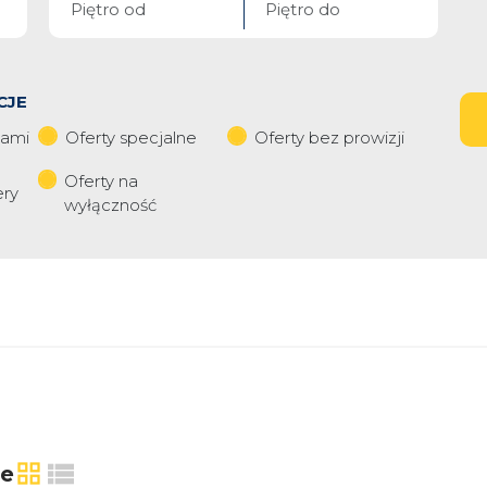
CJE
iami
Oferty specjalne
Oferty bez prowizji
Oferty na
ery
wyłączność
ie