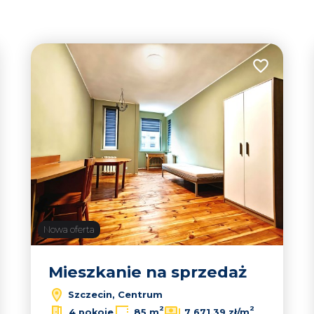
tabela
lista
82
 do ulubionych
Dodaj do u
2
Nowa oferta
Mieszkanie na sprzedaż
Szczecin, Centrum
2
2
4 pokoje
85 m
7 671,39 zł/m