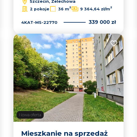
Szczecin, Żelechowa
2
2
2 pokoje
36 m
9 364,64 zł/m
339 000 zł
4KAT-MS-22770
 do ulubionych
Dodaj do u
Nowa oferta
Mieszkanie na sprzedaż