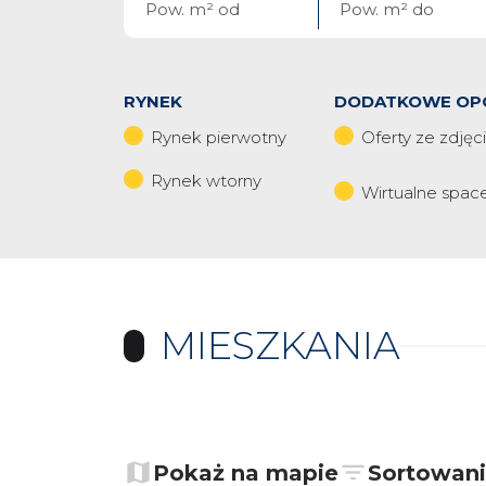
RYNEK
DODATKOWE OP
Rynek pierwotny
Oferty ze zdjęc
Rynek wtorny
Wirtualne spac
MIESZKANIA
+
−
Pokaż na mapie
Sortowan