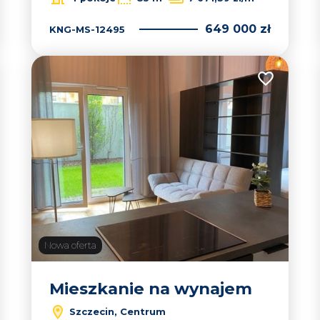
649 000 zł
KNG-MS-12495
 do ulubionych
Dodaj do u
Nowa oferta
Mieszkanie na wynajem
Szczecin, Centrum