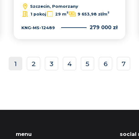
Szczecin, Pomorzany
2
2
1 pokoj
29 m
9 653,98 zł/m
279 000 zł
KNG-MS-12489
1
2
3
4
5
6
7
prev
menu
social