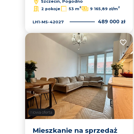
Szczecin, Pogodno
2
2
2 pokoje
53 m
9 165,89 zł/m
489 000 zł
LH1-MS-42027
Dodaj
Nowa oferta
Mieszkanie na sprzedaż