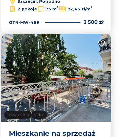
Szczecin, Pogodno
2
2
2 pokoje
35 m
72,46 zł/m
2 500 zł
GTN-MW-489
lubionych
Dodaj do ulubion
Nowa oferta
Video
Mieszkanie na sprzedaż