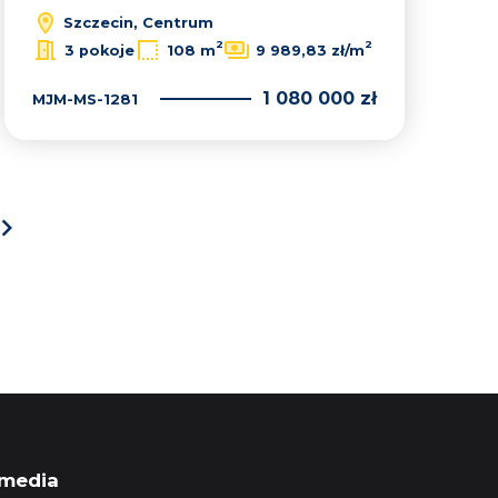
Szczecin, Centrum
2
2
3 pokoje
108 m
9 989,83 zł/m
1 080 000 zł
MJM-MS-1281
next
 media