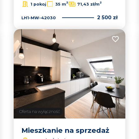
2
2
1 pokoj
35 m
71,43 zł/m
2 500 zł
LH1-MW-42030
 do ulubionych
Dodaj do u
Oferta na wyłączność
Mieszkanie na sprzedaż