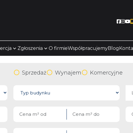
Socia
Soc
S
ercja
Zgłoszenia
O firmie
Współpracujemy
Blog
Konta
Sprzedaż
Wynajem
Komercyjne