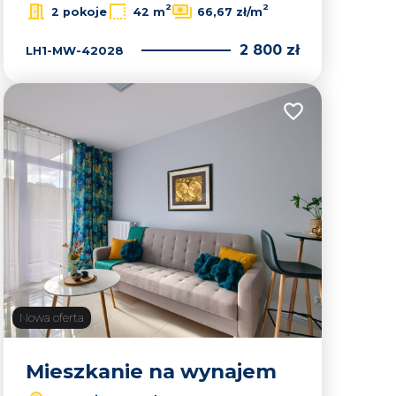
2
2
2 pokoje
42 m
66,67 zł/m
2 800 zł
LH1-MW-42028
lubionych
Dodaj do ulubion
Nowa oferta
Mieszkanie na wynajem