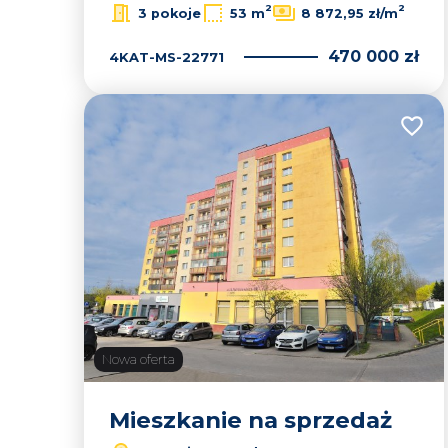
2
2
3 pokoje
53 m
8 872,95 zł/m
470 000 zł
4KAT-MS-22771
Dodaj
Nowa oferta
Mieszkanie na sprzedaż