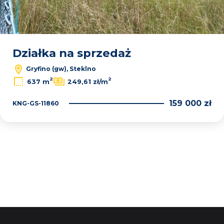
Działka na sprzedaż
Gryfino (gw), Steklno
2
2
637 m
249,61 zł/m
159 000 zł
KNG-GS-11860