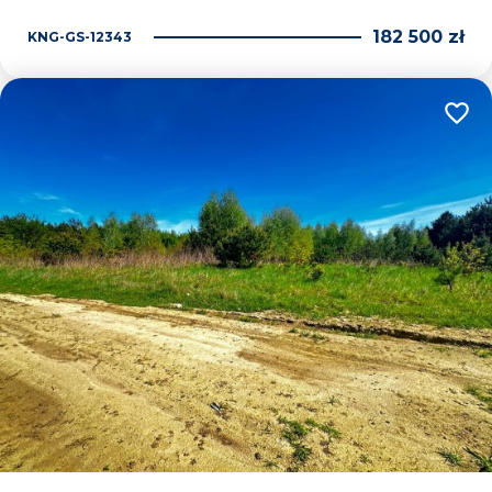
182 500 zł
KNG-GS-12343
Dodaj