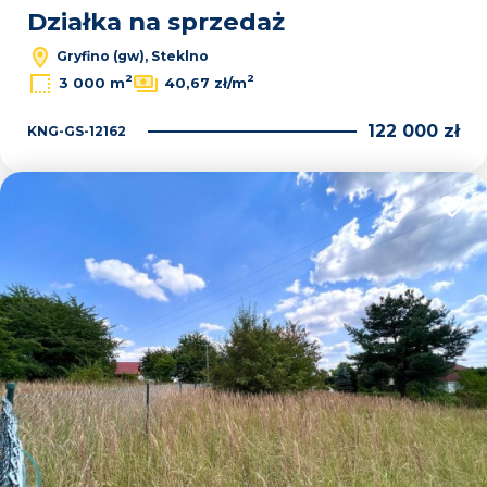
Działka na sprzedaż
Gryfino (gw), Steklno
2
2
3 000 m
40,67 zł/m
122 000 zł
KNG-GS-12162
Dodaj