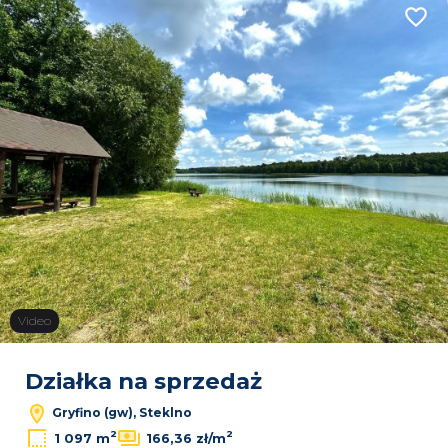
Dodaj
Video
Leaflet
|
© OpenMapTiles
© OpenStreetMap contributors
Działka na sprzedaż
Gryfino (gw), Steklno
2
2
1 097 m
166,36 zł/m