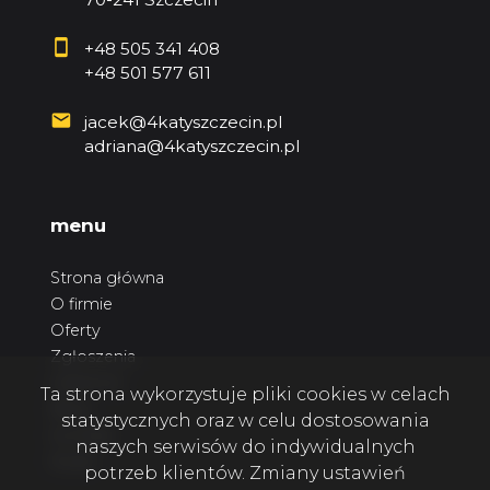
+48 505 341 408
+48 501 577 611
jacek@4katyszczecin.pl
adriana@4katyszczecin.pl
menu
Strona główna
O firmie
Oferty
Zgłoszenia
Ulubione
Ta strona wykorzystuje pliki cookies w celach
Blog
statystycznych oraz w celu dostosowania
Kontakt
naszych serwisów do indywidualnych
Rodo
potrzeb klientów. Zmiany ustawień