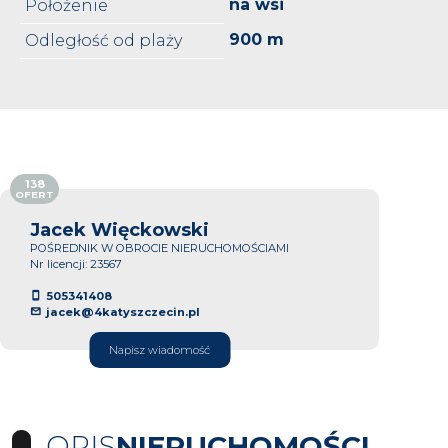
na wsi
Położenie
900 m
Odległość od plaży
138
OFERT
Jacek Więckowski
POŚREDNIK W OBROCIE NIERUCHOMOŚCIAMI
Nr licencji: 23567
505341408
jacek@4katyszczecin.pl
Napisz wiadomość
OPIS
NIERUCHOMOŚCI