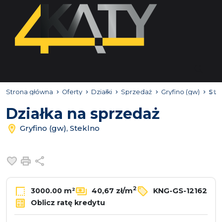
Strona główna
Oferty
Działki
Sprzedaż
Gryfino (gw)
Ste
Działka na sprzedaż
Gryfino (gw), Steklno
Dodaj do ulubionych
Drukuj
Udostępnij
2
3000.00 m²
40,67 zł/m
KNG-GS-12162
Oblicz ratę kredytu