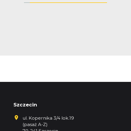
Szczecin
ul. Kopernika 3/4 lok.19
(pasaż A-Z)
70-241 Szczecin