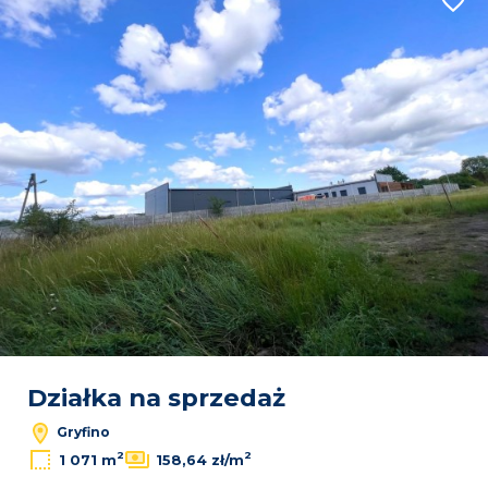
Dodaj
Działka na sprzedaż
Gryfino
2
2
1 071 m
158,64 zł/m