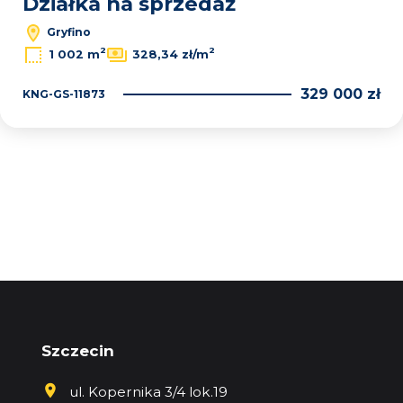
Działka na sprzedaż
Gryfino
2
2
1 002 m
328,34 zł/m
329 000 zł
KNG-GS-11873
Szczecin
ul. Kopernika 3/4 lok.19