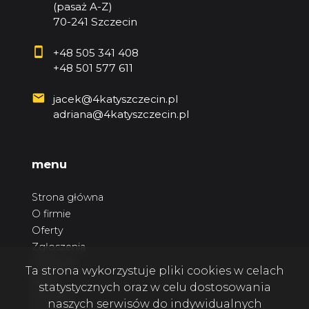
(pasaż A-Z)
70-241 Szczecin
+48 505 341 408
+48 501 577 611
jacek@4katyszczecin.pl
adriana@4katyszczecin.pl
menu
Strona główna
O firmie
Oferty
Zgłoszenia
Ulubione
Ta strona wykorzystuje pliki cookies w celach
Blog
statystycznych oraz w celu dostosowania
Kontakt
naszych serwisów do indywidualnych