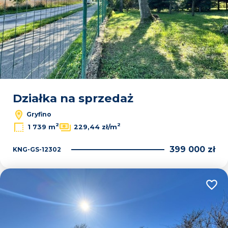
Działka na sprzedaż
Gryfino
2
2
1 739 m
229,44 zł/m
399 000 zł
KNG-GS-12302
Dodaj