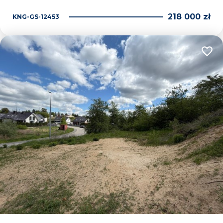
218 000 zł
KNG-GS-12453
Dodaj