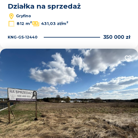
Działka na sprzedaż
Gryfino
2
2
812 m
431,03 zł/m
350 000 zł
KNG-GS-12440
Dodaj