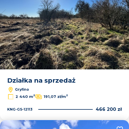
Działka na sprzedaż
Gryfino
2
2
2 440 m
191,07 zł/m
466 200 zł
KNG-GS-12113