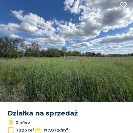
Dodaj
Leaflet
|
© OpenMapTiles
© OpenStreetMap contributors
Działka na sprzedaż
Gryfino
2
2
1 226 m
177,81 zł/m