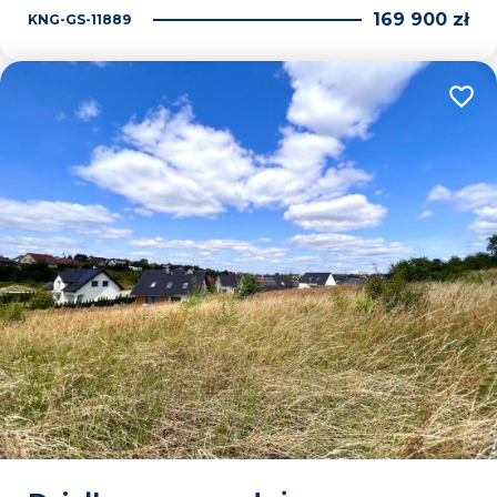
169 900 zł
KNG-GS-11889
Dodaj