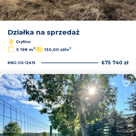
Działka na sprzedaż
Gryfino
2
2
5 198 m
130,00 zł/m
675 740 zł
KNG-GS-12415
Dodaj