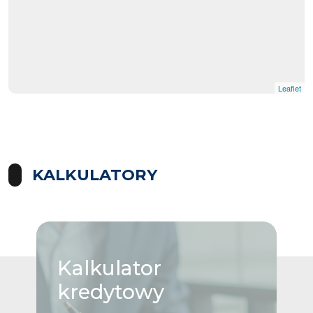
Leaflet
|
© OpenMapTiles
© OpenStreetMap contributors
KALKULATORY
Kalkulator
kredytowy