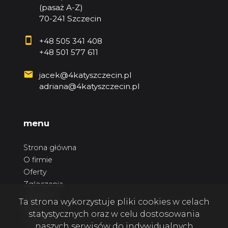
(pasaż A-Z)
70-241 Szczecin
+48 505 341 408
+48 501 577 611
jacek@4katyszczecin.pl
adriana@4katyszczecin.pl
menu
Strona główna
O firmie
Oferty
Zgłoszenia
Ulubione
Ta strona wykorzystuje pliki cookies w celach
Blog
statystycznych oraz w celu dostosowania
Kontakt
naszych serwisów do indywidualnych