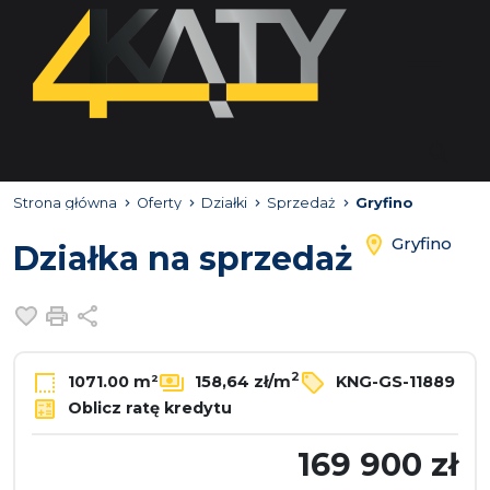
Strona główna
Oferty
Działki
Sprzedaż
Gryfino
Gryfino
Działka na sprzedaż
Dodaj do ulubionych
Drukuj
Udostępnij
2
1071.00 m²
158,64 zł/m
KNG-GS-11889
Oblicz ratę kredytu
169 900 zł