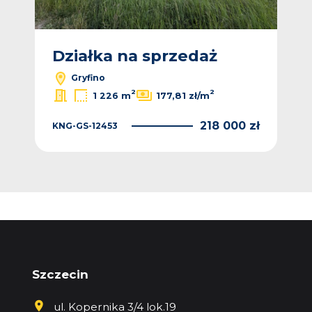
Działka na sprzedaż
Gryfino
2
2
1 226 m
177,81 zł/m
218 000 zł
KNG-GS-12453
Szczecin
ul. Kopernika 3/4 lok.19