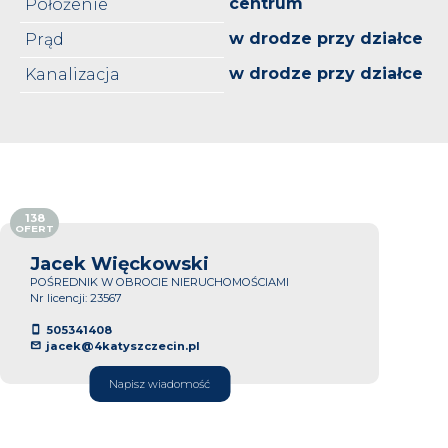
centrum
Położenie
w drodze przy działce
Prąd
w drodze przy działce
Kanalizacja
138
OFERT
Jacek Więckowski
POŚREDNIK W OBROCIE NIERUCHOMOŚCIAMI
Nr licencji: 23567
505341408
jacek@4katyszczecin.pl
Napisz wiadomość