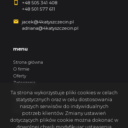
+48 505 341 408
+48 501 577 611
jacek@4katyszczecin.pl
adriana@4katyszczecin.pl
menu
Strona główna
O firmie
Oferty
Zgłoszenia
Ulubione
Ta strona wykorzystuje pliki cookies w celach
Blog
statystycznych oraz w celu dostosowania
Kontakt
naszych serwisów do indywidualnych
Rodo
potrzeb klientów. Zmiany ustawień
dotyczących plików cookie można dokonać w
dowolnej chwili modyfikując ustawienia