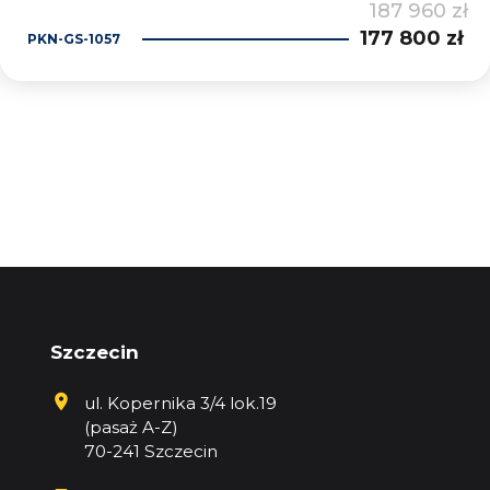
187 960 zł
177 800 zł
PKN-GS-1057
Szczecin
ul. Kopernika 3/4 lok.19
(pasaż A-Z)
70-241 Szczecin