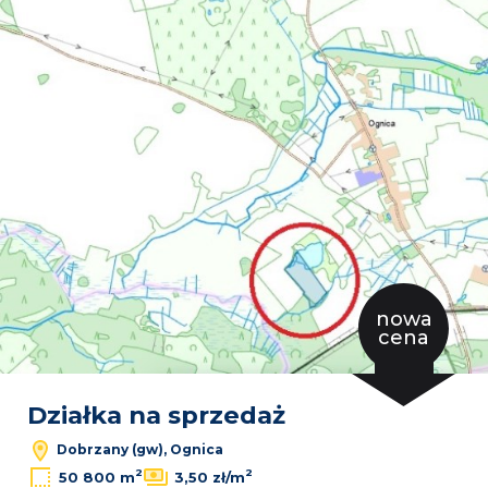
Dodaj
nowa
cena
Leaflet
|
© OpenMapTiles
© OpenStreetMap contributors
Działka na sprzedaż
Dobrzany (gw), Ognica
2
2
50 800 m
3,50 zł/m