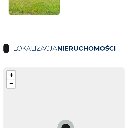
LOKALIZACJA
NIERUCHOMOŚCI
+
−