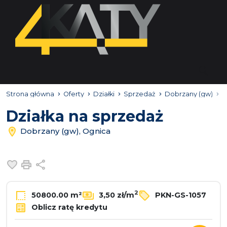
Strona główna
Oferty
Działki
Sprzedaż
Dobrzany (gw)
O
Działka na sprzedaż
Dobrzany (gw), Ognica
Dodaj do ulubionych
Drukuj
Udostępnij
2
50800.00 m²
3,50 zł/m
PKN-GS-1057
Oblicz ratę kredytu