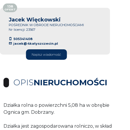
138
OFERT
Jacek Więckowski
POŚREDNIK W OBROCIE NIERUCHOMOŚCIAMI
Nr licencji: 23567
505341408
jacek@4katyszczecin.pl
Napisz wiadomość
OPIS
NIERUCHOMOŚCI
Działka rolna o powierzchni 5,08 ha w obrębie
Ognica gm. Dobrzany.
Działka jest zagospodarowana rolniczo, w skład