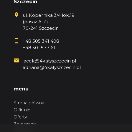
Szczecin
ul. Kopernika 3/4 lok.19
(pasaż A-Z)
70-241 Szczecin
+48 505 341 408
+48 501 577 611
jacek@4katyszczecin.pl
adriana@4katyszczecin.pl
menu
Strona główna
O firmie
Oferty
Zgłoszenia
Ulubione