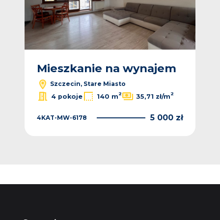
m
Mieszkanie na wynajem
M
Szczecin, Stare Miasto
2
2
2
4 pokoje
140 m
35,71 zł/m
0 zł
5 000 zł
4KAT-MW-6178
4K