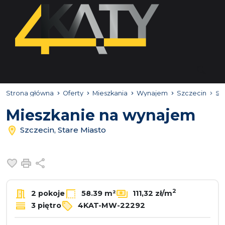
Strona główna
Oferty
Mieszkania
Wynajem
Szczecin
St
Mieszkanie na wynajem
Szczecin, Stare Miasto
Dodaj do ulubionych
Drukuj
Udostępnij
2
2 pokoje
58.39 m²
111,32 zł/m
3 piętro
4KAT-MW-22292