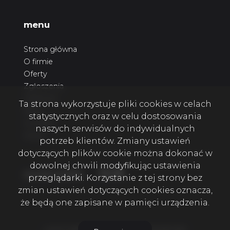
menu
Strona główna
O firmie
Oferty
Zgłoszenia
Ulubione
Ta strona wykorzystuje pliki cookies w celach
Blog
statystycznych oraz w celu dostosowania
Kontakt
naszych serwisów do indywidualnych
Rodo
potrzeb klientów. Zmiany ustawień
dotyczących plików cookie można dokonać w
dowolnej chwili modyfikując ustawienia
Facebook
Facebook
Facebook
social media
przeglądarki. Korzystanie z tej strony bez
zmian ustawień dotyczących cookies oznacza,
że będą one zapisane w pamięci urządzenia.