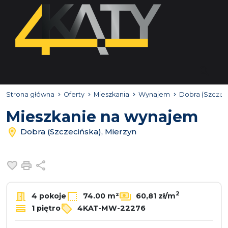
Strona główna
Oferty
Mieszkania
Wynajem
Dobra (Szczec
Mieszkanie na wynajem
Dobra (Szczecińska), Mierzyn
Dodaj do ulubionych
Drukuj
Udostępnij
2
4 pokoje
74.00 m²
60,81 zł/m
1 piętro
4KAT-MW-22276