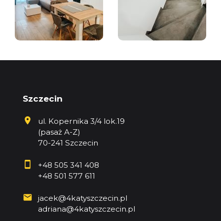
Szczecin
ul. Kopernika 3/4 lok.19
(pasaż A-Z)
70-241 Szczecin
+48 505 341 408
+48 501 577 611
jacek@4katyszczecin.pl
adriana@4katyszczecin.pl