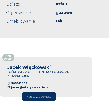
asfalt
Dojazd
gazowe
Ogrzewanie
tak
Umeblowanie
138
OFERT
Jacek Więckowski
POŚREDNIK W OBROCIE NIERUCHOMOŚCIAMI
Nr licencji: 23567
505341408
jacek@4katyszczecin.pl
Napisz wiadomość