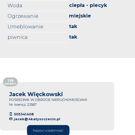
ciepła - piecyk
Woda
miejskie
Ogrzewanie
tak
Umeblowanie
tak
piwnica
138
OFERT
Jacek Więckowski
POŚREDNIK W OBROCIE NIERUCHOMOŚCIAMI
Nr licencji: 23567
505341408
jacek@4katyszczecin.pl
Napisz wiadomość