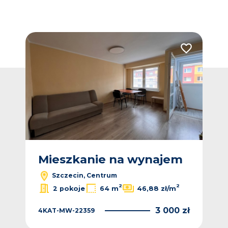
Dodaj do ulubionych
Dodaj do ulub
m
Mieszkanie na wynajem
M
Szczecin, Centrum
2
2
2 pokoje
64 m
46,88 zł/m
 zł
3 000 zł
4KAT-MW-22359
4K