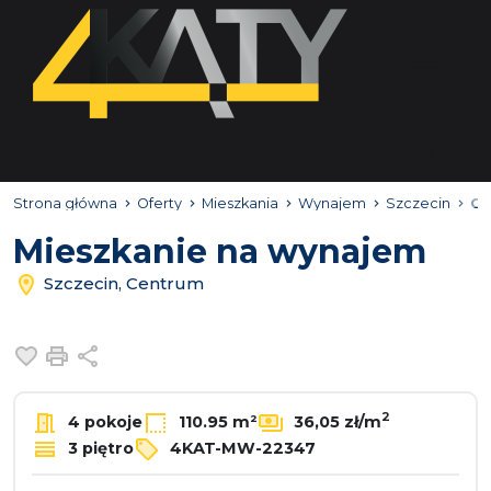
Strona główna
Oferty
Mieszkania
Wynajem
Szczecin
Ce
Mieszkanie na wynajem
Szczecin, Centrum
Dodaj do ulubionych
Drukuj
Udostępnij
2
4 pokoje
110.95 m²
36,05 zł/m
3 piętro
4KAT-MW-22347