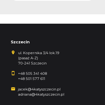
Szczecin
ul. Kopernika 3/4 lok.19
(pasaż A-Z)
70-241 Szczecin
+48 505 341 408
+48 501 577 611
jacek@4katyszczecin.pl
adriana@4katyszczecin.pl