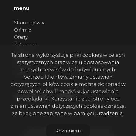
menu
Strona główna
O firmie
Oferty
Zgłoszenia
Ulubione
Ta strona wykorzystuje pliki cookies w celach
Blog
statystycznych oraz w celu dostosowania
Kontakt
naszych serwisów do indywidualnych
Rodo
potrzeb klientów. Zmiany ustawień
dotyczących plików cookie można dokonać w
dowolnej chwili modyfikując ustawienia
Facebook
Facebook
Facebook
social media
przeglądarki. Korzystanie z tej strony bez
zmian ustawień dotyczących cookies oznacza,
że będą one zapisane w pamięci urządzenia.
4 KATY NIERUCHOMOŚCI SZCZECIN © 2026
Rozumiem
Program dla biur nieruchomości
Galactica Virgo