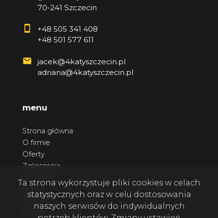
70-241 Szczecin
+48 505 341 408
+48 501 577 611
jacek@4katyszczecin.pl
adriana@4katyszczecin.pl
menu
Strona główna
O firmie
Oferty
Zgłoszenia
Ulubione
Ta strona wykorzystuje pliki cookies w celach
Blog
statystycznych oraz w celu dostosowania
Kontakt
naszych serwisów do indywidualnych
Rodo
potrzeb klientów. Zmiany ustawień