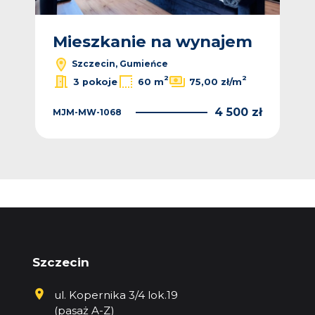
m
Mieszkanie na wynajem
M
Szczecin, Gumieńce
2
2
3 pokoje
60 m
75,00 zł/m
 zł
4 500 zł
MJM-MW-1068
LH1
Szczecin
ul. Kopernika 3/4 lok.19
(pasaż A-Z)