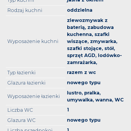
Typ kuchni
oddzielna
Rodzaj kuchni
zlewozmywak z
baterią, zabudowa
kuchenna, szafki
Wyposażenie kuchni
wiszące, zmywarka,
szafki stojące, stół,
sprzęt AGD, lodówko-
zamrażarka,
razem z wc
Typ łazienki
nowego typu
Glazura łazienki
lustro, pralka,
Wyposażenie łazienki
umywalka, wanna, WC
1
Liczba WC
nowego typu
Glazura WC
1
Liczba przedpokoi