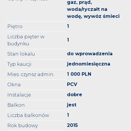
gaz, prąd,
woda/ryczałt na
wodę, wywóz śmieci
1
Piętro
Liczba pięter w
1
budynku
do wprowadzenia
Stan lokalu
jednomiesięczna
Typ kaucji
1 000 PLN
Mies. czynsz admin.
PCV
Okna
dobre
Instalacje
jest
Balkon
1
Liczba balkonów
2015
Rok budowy