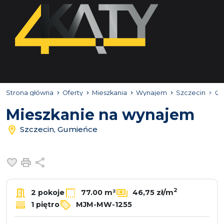
Strona główna
Oferty
Mieszkania
Wynajem
Szczecin
Gu
Mieszkanie na wynajem
Szczecin, Gumieńce
Dodaj do ulubionych
Drukuj
Udostępnij
2
2 pokoje
77.00 m²
46,75 zł/m
1 piętro
MJM-MW-1255