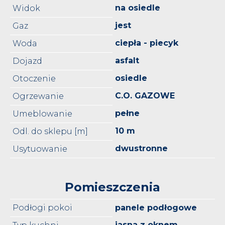
na osiedle
Widok
jest
Gaz
ciepła - piecyk
Woda
asfalt
Dojazd
osiedle
Otoczenie
C.O. GAZOWE
Ogrzewanie
pełne
Umeblowanie
10 m
Odl. do sklepu [m]
dwustronne
Usytuowanie
Pomieszczenia
Podłogi pokoi
panele podłogowe
jasna z oknem