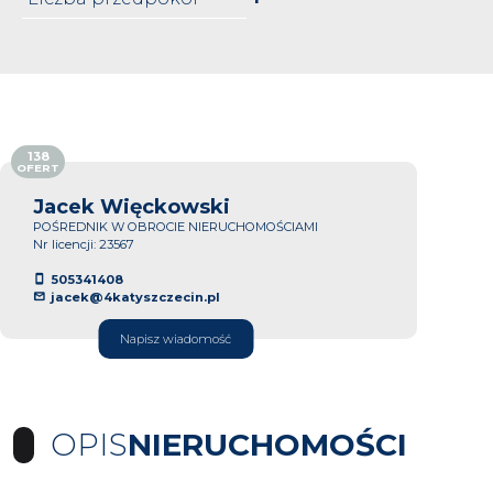
138
OFERT
Jacek Więckowski
POŚREDNIK W OBROCIE NIERUCHOMOŚCIAMI
Nr licencji: 23567
505341408
jacek@4katyszczecin.pl
Napisz wiadomość
OPIS
NIERUCHOMOŚCI