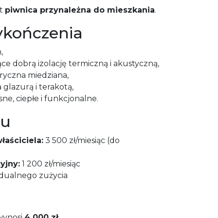
t
piwnica przynależna do mieszkania
.
ykończenia
,
e dobrą izolację termiczną i akustyczną,
tryczna miedziana,
glazurą i terakotą,
ne, ciepłe i funkcjonalne.
mu
aściciela:
3 500 zł/miesiąc (do
yjny:
1 200 zł/miesiąc
dualnego zużycia
wynosi
4 000 zł
.