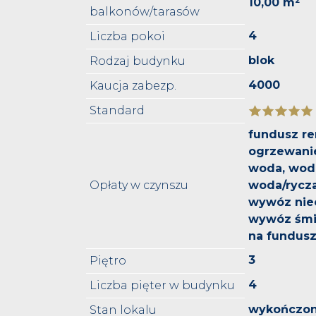
10,00 m²
balkonów/tarasów
4
Liczba pokoi
blok
Rodzaj budynku
4000
Kaucja zabezp.
Standard
fundusz r
ogrzewanie
woda, woda
Opłaty w czynszu
woda/rycza
wywóz niec
wywóz śmie
na fundus
3
Piętro
4
Liczba pięter w budynku
wykończo
Stan lokalu