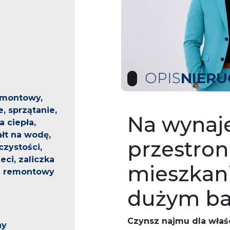
OPIS
NIER
emontowy,
, sprzątanie,
Na wynaj
 ciepła,
łt na wodę,
przestro
zystości,
ci, zaliczka
mieszkani
z remontowy
dużym b
Czynsz najmu dla właści
ny