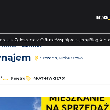
Socia
Soc
S
ercja
Zgłoszenia
O firmie
Współpracujemy
Blog
Konta
Szczecin
Niebuszewo
wynajem
Szczecin, Niebuszewo
2
m
3 piętro
4KAT-MW-22761