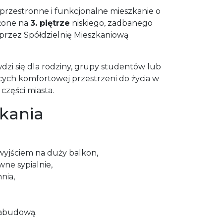
przestronne i funkcjonalne mieszkanie o
ożone na
3. piętrze
niskiego, zadbanego
rzez Spółdzielnię Mieszkaniową
wdzi się dla rodziny, grupy studentów lub
ch komfortowej przestrzeni do życia w
zęści miasta.
kania
wyjściem na duży balkon,
wne sypialnie,
nia,
zabudową.