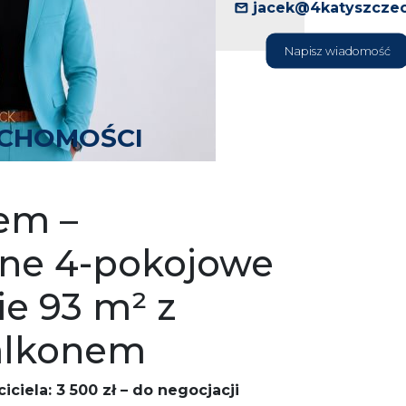
jacek@4katyszczec
Napisz wiadomość
UCHOMOŚCI
em –
nne 4-pokojowe
e 93 m² z
alkonem
ciela: 3 500 zł – do negocjacji