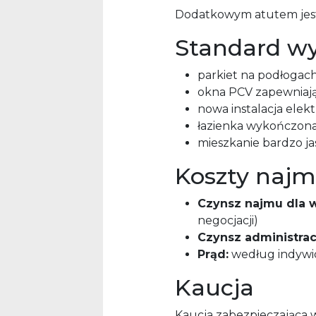
Dodatkowym atutem jes
Standard w
parkiet na podłogach
okna PCV zapewniając
nowa instalacja elek
łazienka wykończona 
mieszkanie bardzo jas
Koszty naj
Czynsz najmu dla wł
negocjacji)
Czynsz administrac
Prąd:
według indywi
Kaucja
Kaucja zabezpieczająca 