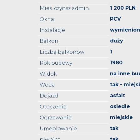
1 200 PLN
Mies. czynsz admin.
PCV
Okna
wymienio
Instalacje
duży
Balkon
1
Liczba balkonów
1980
Rok budowy
na inne bu
Widok
tak - miejs
Woda
asfalt
Dojazd
osiedle
Otoczenie
miejskie
Ogrzewanie
tak
Umeblowanie
tak
piwnica