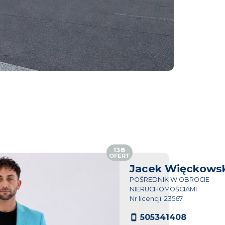
138
OFERT
Jacek Więckowsk
POŚREDNIK W OBROCIE
NIERUCHOMOŚCIAMI
Nr licencji: 23567
505341408