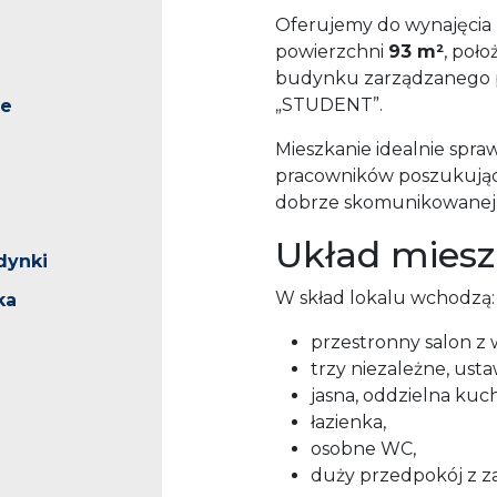
Oferujemy do wynajęcia 
powierzchni
93 m²
, poł
budynku zarządzanego p
„STUDENT”.
ne
Mieszkanie idealnie spra
pracowników poszukujący
dobrze skomunikowanej c
Układ miesz
dynki
W skład lokalu wchodzą:
ka
przestronny salon z 
trzy niezależne, usta
jasna, oddzielna kuch
łazienka,
osobne WC,
duży przedpokój z 