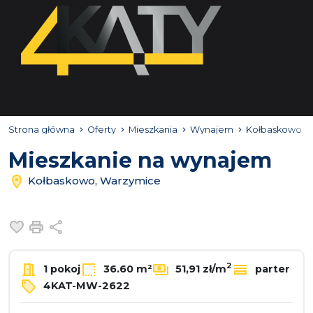
Strona główna
Oferty
Mieszkania
Wynajem
Kołbaskowo
Mieszkanie na wynajem
Kołbaskowo, Warzymice
Dodaj do ulubionych
Drukuj
Udostępnij
2
1 pokoj
36.60 m²
51,91 zł/m
parter
4KAT-MW-2622