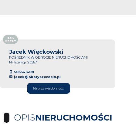
138
OFERT
Jacek Więckowski
POŚREDNIK W OBROCIE NIERUCHOMOŚCIAMI
Nr licencji: 23567
505341408
jacek@4katyszczecin.pl
Napisz wiadomość
OPIS
NIERUCHOMOŚCI