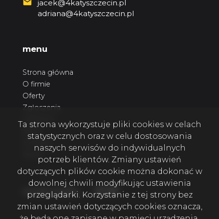
jacek@4katyszczecin.pl
adriana@4katyszczecin.pl
menu
Strona główna
O firmie
Oferty
Zgłoszenia
Ulubione
Ta strona wykorzystuje pliki cookies w celach
Blog
statystycznych oraz w celu dostosowania
Kontakt
naszych serwisów do indywidualnych
Rodo
potrzeb klientów. Zmiany ustawień
dotyczących plików cookie można dokonać w
dowolnej chwili modyfikując ustawienia
Facebook
Facebook
Facebook
social media
przeglądarki. Korzystanie z tej strony bez
zmian ustawień dotyczących cookies oznacza,
że będą one zapisane w pamięci urządzenia.