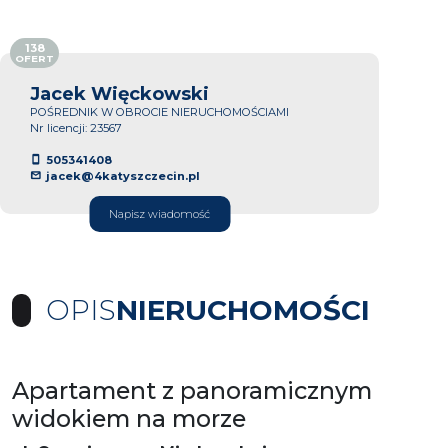
138
OFERT
Jacek Więckowski
POŚREDNIK W OBROCIE NIERUCHOMOŚCIAMI
Nr licencji: 23567
505341408
jacek@4katyszczecin.pl
Napisz wiadomość
OPIS
NIERUCHOMOŚCI
Apartament z panoramicznym
widokiem na morze