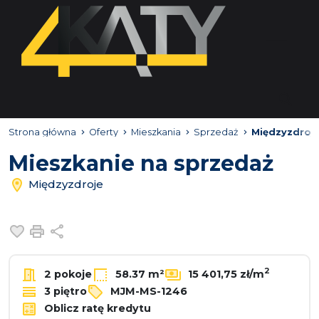
Strona główna
Oferty
Mieszkania
Sprzedaż
Międzyzdroj
Mieszkanie na sprzedaż
Międzyzdroje
Dodaj do ulubionych
Drukuj
Udostępnij
2
2 pokoje
58.37 m²
15 401,75 zł/m
3 piętro
MJM-MS-1246
Oblicz ratę kredytu