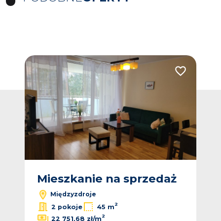
Dodaj do ulub
Mieszkanie na sprzedaż
Międzyzdroje
2
2 pokoje
45 m
2
22 751,68 zł/m