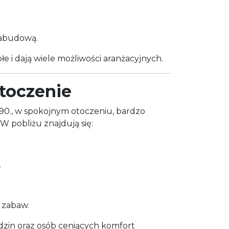
zabudową.
e i dają wiele możliwości aranżacyjnych.
toczenie
90., w spokojnym otoczeniu, bardzo
 pobliżu znajdują się:
,
e zabaw.
odzin oraz osób ceniących komfort