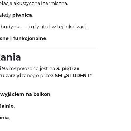
olacja akustyczna i termiczna.
ależy
piwnica
.
budynku – duży atut w tej lokalizacji.
asne i funkcjonalne
.
ania
 93 m² położone jest na
3. piętrze
oku zarządzanego przez
SM „STUDENT”
.
 wyjściem na balkon
,
ialnie
,
hnia
,