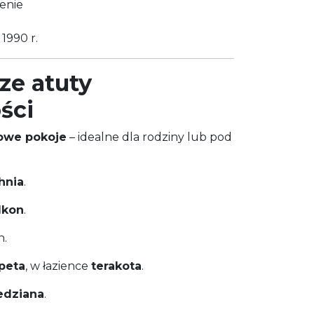
enie
 1990 r.
ze atuty
ści
owe pokoje
– idealne dla rodziny lub pod
hnia
.
lkon
.
h.
peta
, w łazience
terakota
.
edziana
.