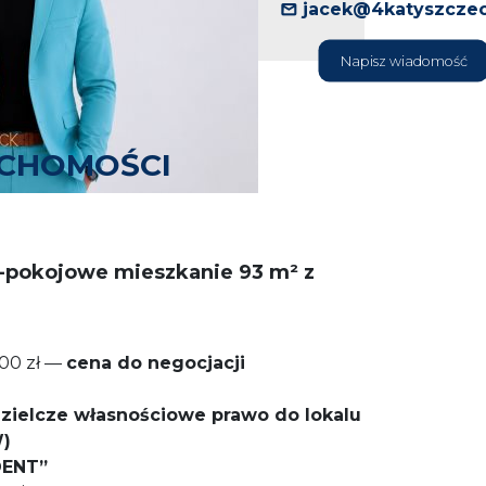
jacek@4katyszczec
Napisz wiadomość
UCHOMOŚCI
4-pokojowe mieszkanie 93 m² z
00 zł —
cena do negocjacji
zielcze własnościowe prawo do lokalu
W)
DENT”