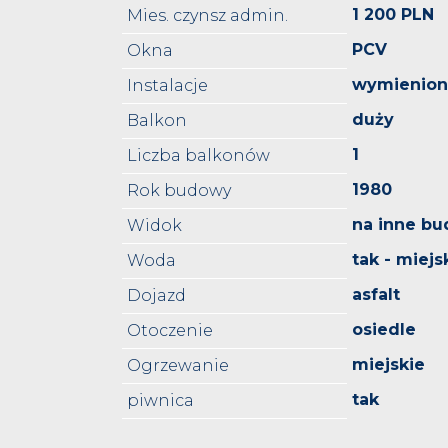
1 200 PLN
Mies. czynsz admin.
PCV
Okna
wymienio
Instalacje
duży
Balkon
1
Liczba balkonów
1980
Rok budowy
na inne bu
Widok
tak - miejs
Woda
asfalt
Dojazd
osiedle
Otoczenie
miejskie
Ogrzewanie
tak
piwnica