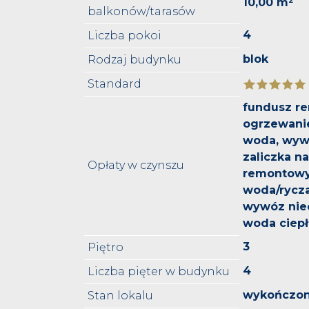
10,00 m²
balkonów/tarasów
4
Liczba pokoi
blok
Rodzaj budynku
Standard
fundusz r
ogrzewanie
woda, wyw
zaliczka n
Opłaty w czynszu
remontowy
woda/rycza
wywóz niec
woda ciepł
3
Piętro
4
Liczba pięter w budynku
wykończo
Stan lokalu