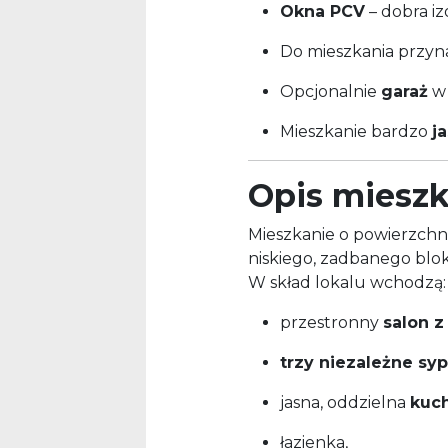
Okna PCV
– dobra iz
Do mieszkania przyn
Opcjonalnie
garaż
w 
Mieszkanie bardzo
j
Opis mieszk
Mieszkanie o powierzchni
niskiego, zadbanego bl
W skład lokalu wchodzą:
przestronny
salon z
trzy niezależne syp
jasna, oddzielna
kuc
łazienka,