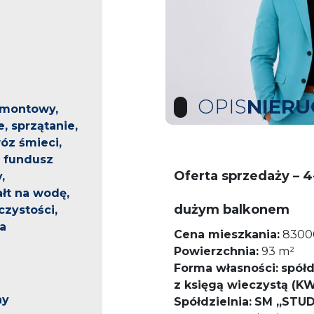
OPIS
NIER
emontowy,
, sprzątanie,
óz śmieci,
a fundusz
Oferta sprzedaży – 
,
łt na wodę,
dużym balkonem
zystości,
a
Cena mieszkania:
8300
Powierzchnia:
93 m²
Forma własności:
spółd
z księgą wieczystą (K
ny
Spółdzielnia:
SM „STU