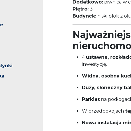
Dodatkowo:
piwnica w c
Piętro:
3
Budynek:
niski blok z ok.
ne
Najważniejs
nieruchomo
4
ustawne, rozkład
inwestycję.
dynki
ka
Widna, osobna kuc
Duży, słoneczny ba
Parkiet
na podłogac
W przedpokojach
ta
Nowa instalacja mi