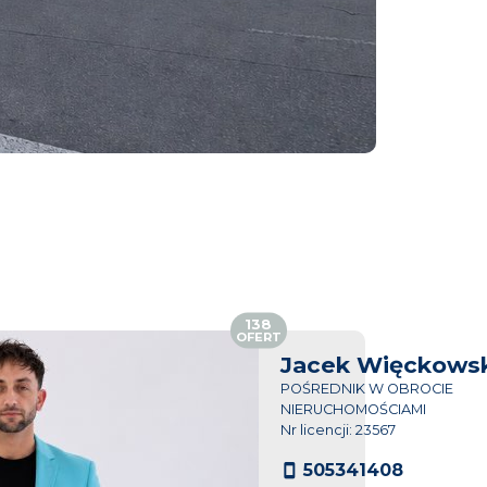
138
OFERT
Jacek Więckowsk
POŚREDNIK W OBROCIE
NIERUCHOMOŚCIAMI
Nr licencji: 23567
505341408