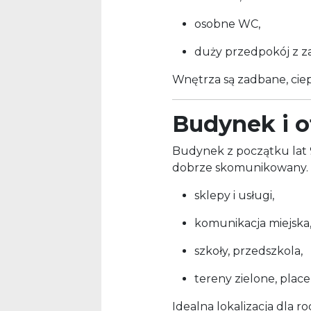
osobne WC,
duży przedpokój z 
Wnętrza są zadbane, ciepł
Budynek i o
Budynek z początku lat 
dobrze skomunikowany. W
sklepy i usługi,
komunikacja miejska
szkoły, przedszkola,
tereny zielone, plac
Idealna lokalizacja dla r