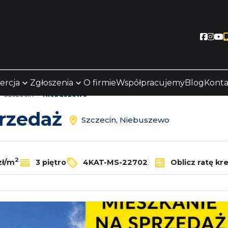
Socia
Soc
S
ercja
Zgłoszenia
O firmie
Współpracujemy
Blog
Konta
Szczecin
Niebuszewo
przedaż
Szczecin, Niebuszewo
2
zł/m
3 piętro
4KAT-MS-22702
Oblicz ratę kr