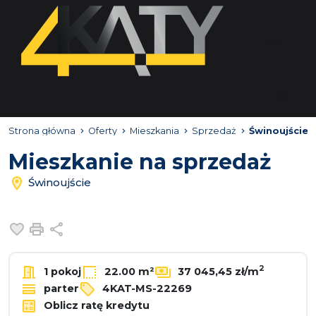
Strona główna
Oferty
Mieszkania
Sprzedaż
Świnoujście
Mieszkanie na sprzedaż
Świnoujście
Dodaj do ulubionych
Drukuj
Udostępnij
2
1 pokoj
22.00 m²
37 045,45 zł/m
parter
4KAT-MS-22269
Oblicz ratę kredytu