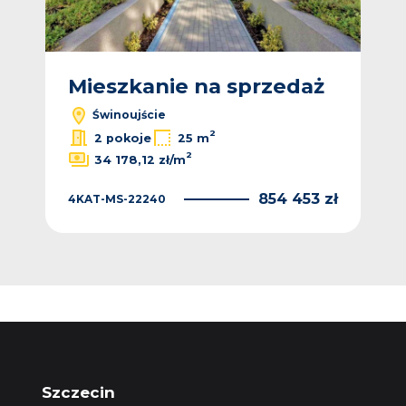
ż
Mieszkanie na sprzedaż
M
Świnoujście
2
2 pokoje
25 m
2
34 178,12 zł/m
 zł
854 453 zł
4KAT-MS-22240
4KA
Szczecin