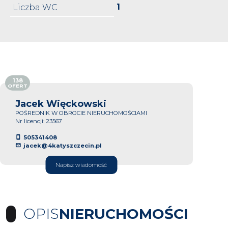
1
Liczba WC
138
OFERT
Jacek Więckowski
POŚREDNIK W OBROCIE NIERUCHOMOŚCIAMI
Nr licencji: 23567
505341408
jacek@4katyszczecin.pl
Napisz wiadomość
OPIS
NIERUCHOMOŚCI