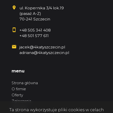
ul. Kopernika 3/4 lok.19
(pasaż A-Z)
70-241 Szczecin
+48 505 341 408
+48 501 577 611
jacek@4katyszczecin.pl
adriana@4katyszczecin.pl
menu
Strona główna
O firmie
Oferty
Zgłoszenia
Ulubione
Ta strona wykorzystuje pliki cookies w celach