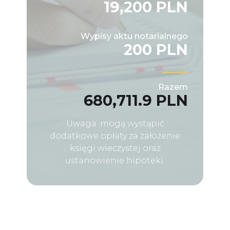
19,200 PLN
Wypisy aktu notarialnego
200 PLN
Razem
680,711.9 PLN
Uwaga: mogą wystąpić
dodatkowe opłaty za założenie
księgi wieczystej oraz
ustanowienie hipoteki.