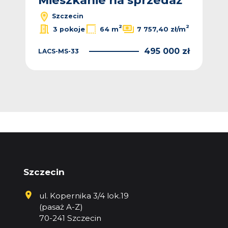
ż
Mieszkanie na sprzedaż
M
Szczecin
2
2
2
/m
3 pokoje
64 m
7 757,40 zł/m
 zł
495 000 zł
LACS-MS-33
PKN
Szczecin
ul. Kopernika 3/4 lok.19
(pasaż A-Z)
70-241 Szczecin