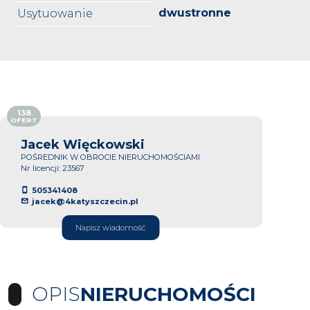
dwustronne
Usytuowanie
138
OFERT
Jacek Więckowski
POŚREDNIK W OBROCIE NIERUCHOMOŚCIAMI
Nr licencji: 23567
505341408
jacek@4katyszczecin.pl
Napisz wiadomość
OPIS
NIERUCHOMOŚCI