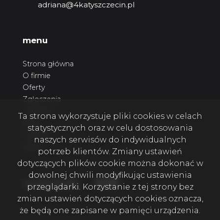
adriana@4katyszczecin.pl
menu
Strona główna
O firmie
Oferty
Zgłoszenia
Ulubione
Ta strona wykorzystuje pliki cookies w celach
Blog
statystycznych oraz w celu dostosowania
Kontakt
naszych serwisów do indywidualnych
Rodo
potrzeb klientów. Zmiany ustawień
dotyczących plików cookie można dokonać w
dowolnej chwili modyfikując ustawienia
Facebook
Facebook
Facebook
social media
przeglądarki. Korzystanie z tej strony bez
zmian ustawień dotyczących cookies oznacza,
że będą one zapisane w pamięci urządzenia.