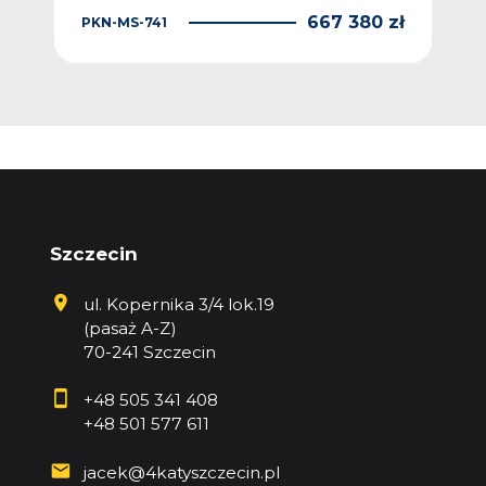
667 380 zł
PKN-MS-741
KNG
Szczecin
ul. Kopernika 3/4 lok.19
(pasaż A-Z)
70-241 Szczecin
+48 505 341 408
+48 501 577 611
jacek@4katyszczecin.pl