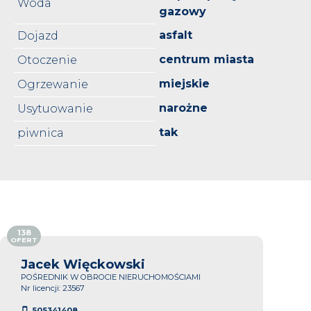
Woda
gazowy
asfalt
Dojazd
centrum miasta
Otoczenie
miejskie
Ogrzewanie
narożne
Usytuowanie
tak
piwnica
138
OFERT
Jacek Więckowski
POŚREDNIK W OBROCIE NIERUCHOMOŚCIAMI
Nr licencji: 23567
505341408