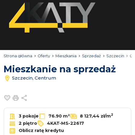
Strona główna
Oferty
Mieszkania
Sprzedaż
Szczecin
Ce
Mieszkanie na sprzedaż
Szczecin, Centrum
Dodaj do ulubionych
Drukuj
Udostępnij
2
3 pokoje
76.90 m²
8 127,44 zł/m
2 piętro
4KAT-MS-22617
Oblicz ratę kredytu