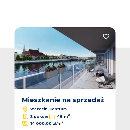
Dodaj do ulubionych
Dodaj do ulub
ż
Mieszkanie na sprzedaż
M
Szczecin, Centrum
2
2
ł/m
2 pokoje
48 m
2
14 000,00 zł/m
 zł