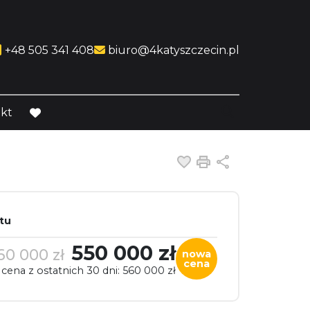
l link
ial link
ocial link
+48 505 341 408
biuro@4katyszczecin.pl
kt
favorite
Dodaj do ulubiony
Drukuj
Udostępnij
tu
550 000 zł
60 000 zł
nowa
cena
 cena z ostatnich 30 dni: 560 000 zł