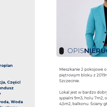
OPIS
NIER
yropian
Mieszkanie 2 pokojowe o
piętrowym bloku z 2019r
Szczecinie.
ja, Części
undusz
Lokal jest w bardzo dobry
y
sypialni 9m3, holu 7m2, 
 woda, Woda
4,5m2, balkonu. Ściany g