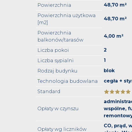
48,70 m²
Powierzchnia
Powierzchnia użytkowa
48,70 m²
[m2]
Powierzchnia
4,00 m²
balkonów/tarasów
2
Liczba pokoi
1
Liczba sypialni
blok
Rodzaj budynku
cegła + st
Technologia budowlana
Standard
administrac
Opłaty w czynszu
wspólne, f
remontow
CO, prąd,
Opłaty wg liczników