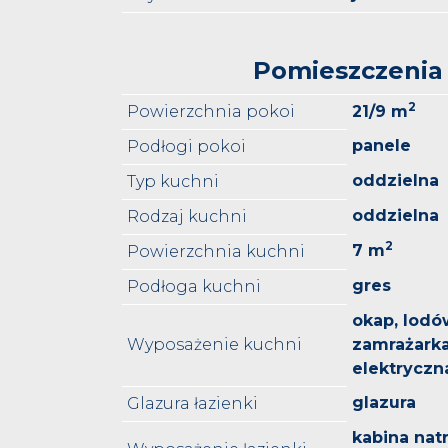
Pomieszczenia
2
Powierzchnia pokoi
21/9 m
panele
Podłogi pokoi
oddzielna
Typ kuchni
oddzielna
Rodzaj kuchni
2
7 m
Powierzchnia kuchni
gres
Podłoga kuchni
okap, lodó
Wyposażenie kuchni
zamrażarka
elektryczn
glazura
Glazura łazienki
kabina nat