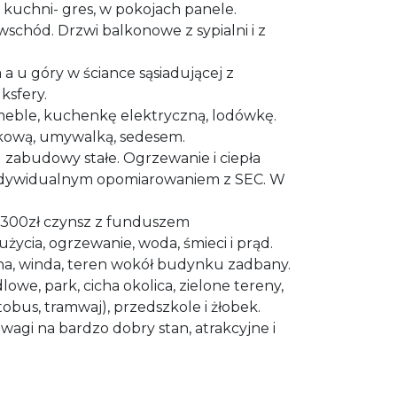
i kuchni- gres, w pokojach panele.
chód. Drzwi balkonowe z sypialni i z
a u góry w ściance sąsiadującej z
ksfery.
eble, kuchenkę elektryczną, lodówkę.
skową, umywalką, sedesem.
 zabudowy stałe. Ogrzewanie i ciepła
z indywidualnym opomiarowaniem z SEC. W
. 300zł czynsz z funduszem
cia, ogrzewanie, woda, śmieci i prąd.
a, winda, teren wokół budynku zadbany.
we, park, cicha okolica, zielone tereny,
obus, tramwaj), przedszkole i żłobek.
agi na bardzo dobry stan, atrakcyjne i