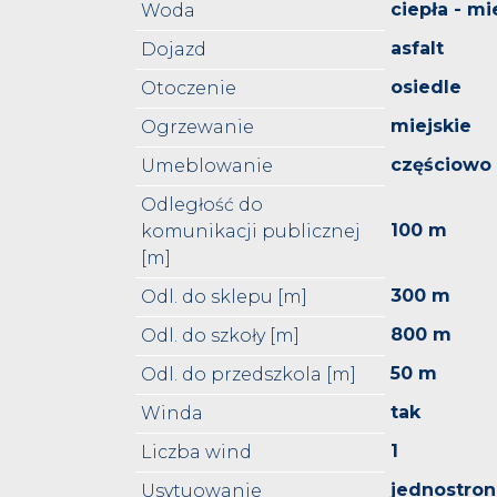
ciepła - mi
Woda
asfalt
Dojazd
osiedle
Otoczenie
miejskie
Ogrzewanie
częściowo
Umeblowanie
Odległość do
100 m
komunikacji publicznej
[m]
300 m
Odl. do sklepu [m]
800 m
Odl. do szkoły [m]
50 m
Odl. do przedszkola [m]
tak
Winda
1
Liczba wind
jednostro
Usytuowanie