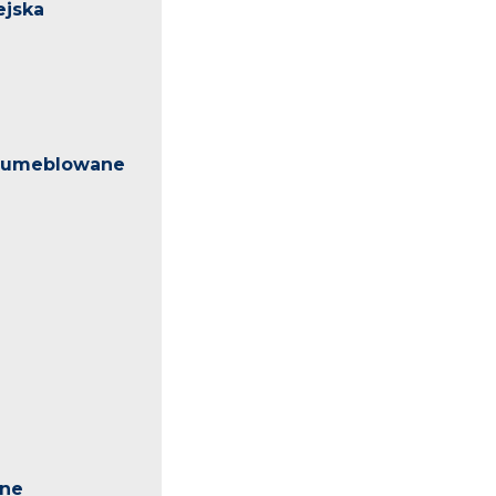
ejska
 umeblowane
nne