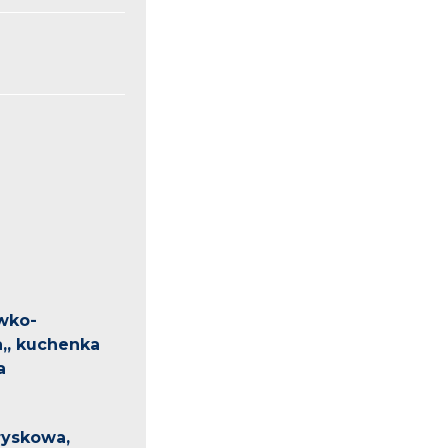
wko-
,, kuchenka
a
ryskowa,