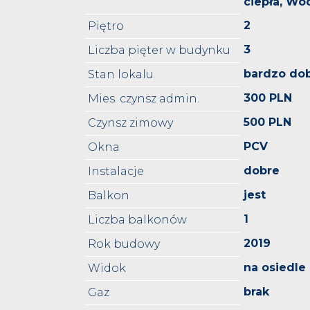
ciepła, Wo
2
Piętro
3
Liczba pięter w budynku
bardzo do
Stan lokalu
300 PLN
Mies. czynsz admin.
500 PLN
Czynsz zimowy
PCV
Okna
dobre
Instalacje
jest
Balkon
1
Liczba balkonów
2019
Rok budowy
na osiedle
Widok
brak
Gaz