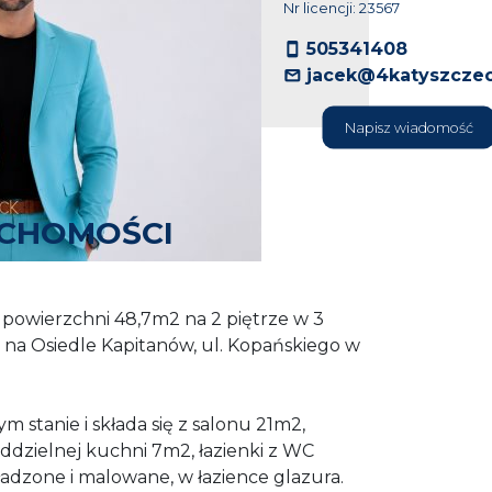
Nr licencji: 23567
505341408
jacek@4katyszczec
Napisz wiadomość
UCHOMOŚCI
 powierzchni 48,7m2 na 2 piętrze w 3
 na Osiedle Kapitanów, ul. Kopańskiego w
m stanie i składa się z salonu 21m2,
oddzielnej kuchni 7m2, łazienki z WC
ładzone i malowane, w łazience glazura.