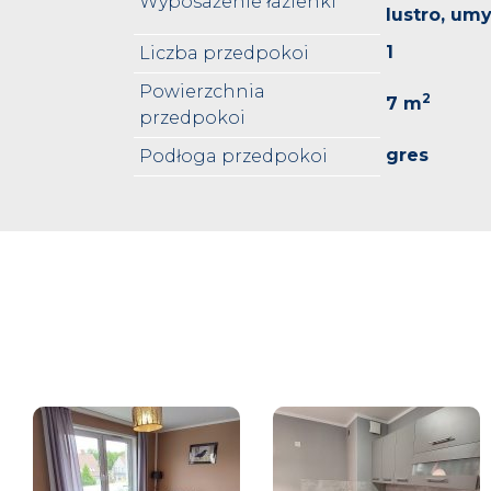
Wyposażenie łazienki
lustro, um
1
Liczba przedpokoi
Powierzchnia
2
7 m
przedpokoi
gres
Podłoga przedpokoi