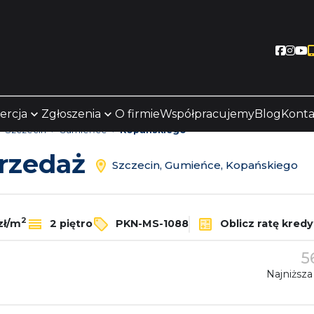
Socia
Soc
S
ercja
Zgłoszenia
O firmie
Współpracujemy
Blog
Konta
Szczecin
Gumieńce
Kopańskiego
przedaż
Szczecin, Gumieńce, Kopańskiego
2
zł/m
2 piętro
PKN-MS-1088
Oblicz ratę kredy
5
Najniższa