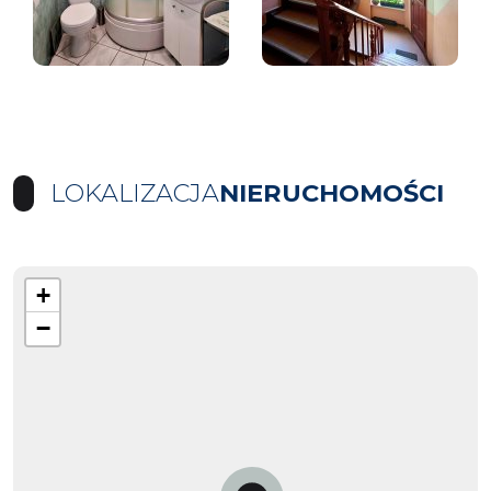
LOKALIZACJA
NIERUCHOMOŚCI
+
−