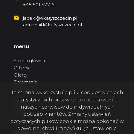
+48 501 577 611
jacek@4katyszczecin.pl
adriana@4katyszczecin.pl
menu
Strona główna
O firmie
Oferty
Zgłoszenia
Ulubione
Ta strona wykorzystuje pliki cookies w celach
Blog
statystycznych oraz w celu dostosowania
Kontakt
naszych serwisów do indywidualnych
Rodo
potrzeb klientów. Zmiany ustawień
dotyczących plików cookie można dokonać w
dowolnej chwili modyfikując ustawienia
Facebook
Facebook
Facebook
social media