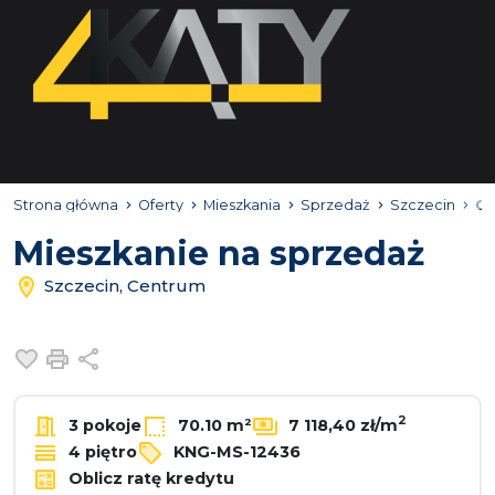
Strona główna
Oferty
Mieszkania
Sprzedaż
Szczecin
Ce
Mieszkanie na sprzedaż
Szczecin, Centrum
Dodaj do ulubionych
Drukuj
Udostępnij
2
3 pokoje
70.10 m²
7 118,40 zł/m
4 piętro
KNG-MS-12436
Oblicz ratę kredytu