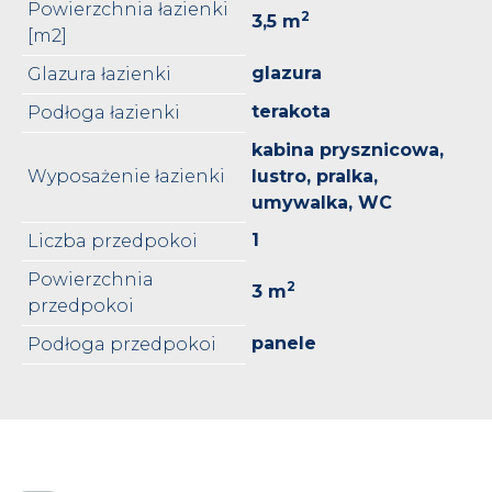
Powierzchnia łazienki
2
3,5 m
[m2]
glazura
Glazura łazienki
terakota
Podłoga łazienki
kabina prysznicowa,
Wyposażenie łazienki
lustro, pralka,
umywalka, WC
1
Liczba przedpokoi
Powierzchnia
2
3 m
przedpokoi
panele
Podłoga przedpokoi