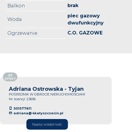
brak
Balkon
piec gazowy
Woda
dwufunkcyjny
C.O. GAZOWE
Ogrzewanie
37
OFERT
Adriana Ostrowska - Tyjan
POŚREDNIK W OBROCIE NIERUCHOMOŚCIAMI
Nr licencji: 23656
501577611
adriana@4katyszczecin.pl
Napisz wiadomość