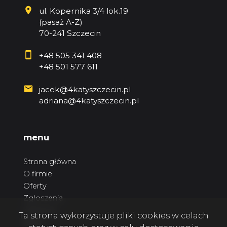
ul. Kopernika 3/4 lok.19
(pasaż A-Z)
70-241 Szczecin
+48 505 341 408
+48 501 577 611
jacek@4katyszczecin.pl
adriana@4katyszczecin.pl
menu
Strona główna
O firmie
Oferty
Zgłoszenia
Ulubione
Ta strona wykorzystuje pliki cookies w celach
Blog