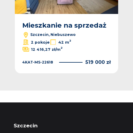
ż
Mieszkanie na sprzedaż
M
Szczecin, Niebuszewo
2
2 pokoje
42 m
2
12 416,27 zł/m
 zł
519 000 zł
4KAT-MS-22618
PKN
Szczecin