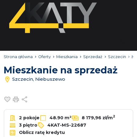
Strona główna
Oferty
Mieszkania
Sprzedaż
Szczecin
Ni
Mieszkanie na sprzedaż
Szczecin, Niebuszewo
Dodaj do ulubionych
Drukuj
Udostępnij
2
2 pokoje
48.90 m²
8 179,96 zł/m
3 piętro
4KAT-MS-22687
Oblicz ratę kredytu