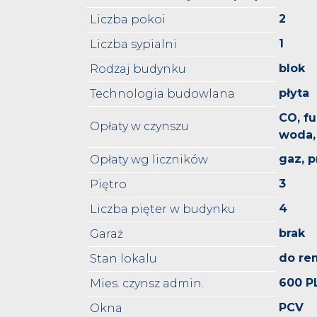
2
Liczba pokoi
1
Liczba sypialni
blok
Rodzaj budynku
płyta
Technologia budowlana
CO, f
Opłaty w czynszu
woda,
gaz, p
Opłaty wg liczników
3
Piętro
4
Liczba pięter w budynku
brak
Garaż
do re
Stan lokalu
600 P
Mies. czynsz admin.
PCV
Okna