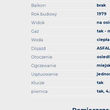
brak
Balkon
1979
Rok budowy
na osi
Widok
tak - 
Gaz
ciepła
Woda
ASFA
Dojazd
osied
Otoczenie
miejs
Ogrzewanie
jedno
Usytuowanie
tak
Klucze
tak, 4
piwnica