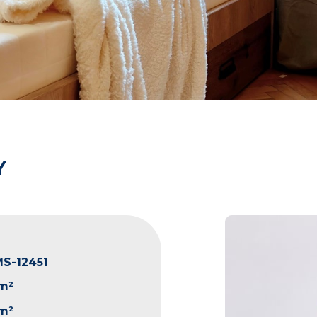
Y
S-12451
 m²
 m²