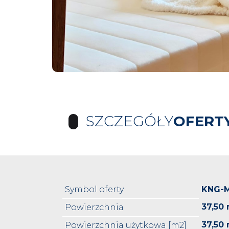
SZCZEGÓŁY
OFERT
Symbol oferty
KNG-M
37,50
Powierzchnia
37,50
Powierzchnia użytkowa [m2]