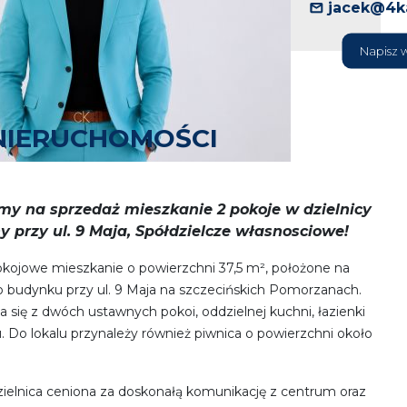
jacek@4ka
Napisz 
NIERUCHOMOŚCI
y na sprzedaż mieszkanie 2 pokoje w dzielnicy
 przy ul. 9 Maja, Spółdzielcze własnosciowe!
okojowe mieszkanie o powierzchni 37,5 m², położone na
go budynku przy ul. 9 Maja na szczecińskich Pomorzanach.
a się z dwóch ustawnych pokoi, oddzielnej kuchni, łazienki
. Do lokalu przynależy również piwnica o powierzchni około
ielnica ceniona za doskonałą komunikację z centrum oraz