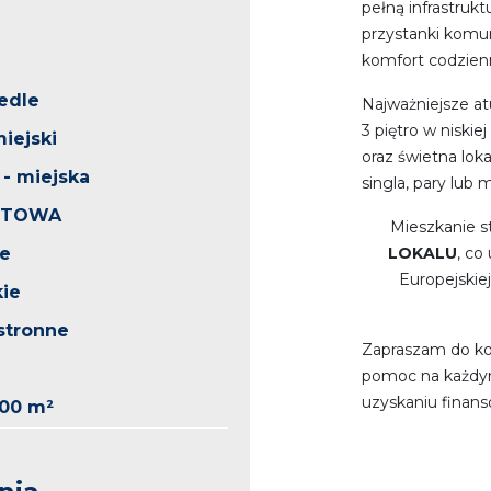
pełną infrastrukt
przystanki komuni
komfort codzien
edle
Najważniejsze at
3 piętro w niskie
miejski
oraz świetna lok
 - miejska
singla, pary lub 
LTOWA
Mieszkanie 
le
LOKALU
, co
Europejskie
kie
stronne
Zapraszam do ko
pomoc na każdym
uzyskaniu finans
,00 m²