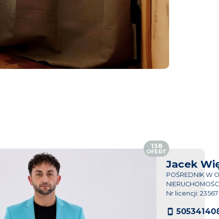
138
OFERT
Jacek Wi
POŚREDNIK W 
NIERUCHOMOŚC
Nr licencji: 23567
50534140