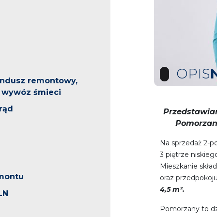
OPIS
undusz remontowy,
 wywóz śmieci
rąd
Przedstawiam
Pomorzany
Na sprzedaż 2-p
3 piętrze niskie
Mieszkanie skład
montu
oraz przedpokoju
4,5 m².
LN
Pomorzany to dz