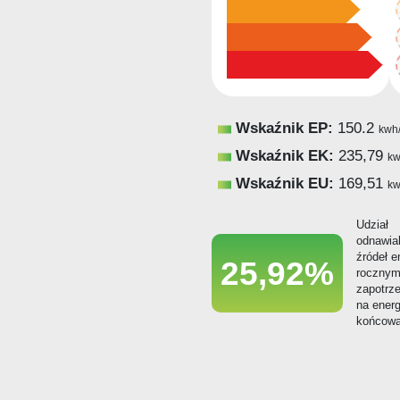
Wskaźnik EP:
150.2
kwh
Wskaźnik EK:
235,79
kw
Wskaźnik EU:
169,51
kw
Udział
odnawia
źródeł e
25,92%
roczny
zapotrz
na energ
końcow