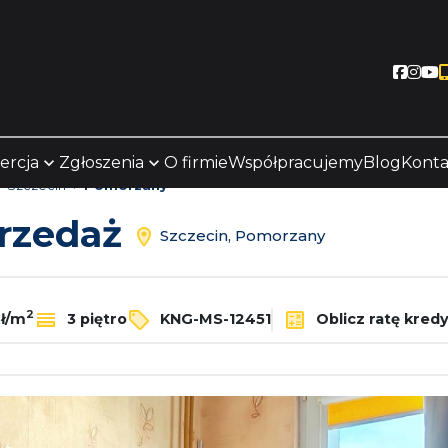
Socia
Soc
S
ercja
Zgłoszenia
O firmie
Współpracujemy
Blog
Konta
Szczecin
Pomorzany
przedaż
Szczecin, Pomorzany
2
zł/m
3 piętro
KNG-MS-12451
Oblicz ratę kred