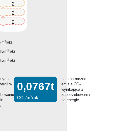
150.2
150.2
150.2
2
/(m
rok)
2
h/(m
rok)
2
h/(m
rok)
lnych
Łączna roczna
0,0767t
nergii w
emisja CO
2
m
wynikająca z
ebowaniu
zapotrzebowania
2
CO
/m
rok
2
ię
na energię
ą