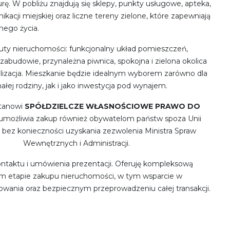
urę. W pobliżu znajdują się sklepy, punkty usługowe, apteka,
kacji miejskiej oraz liczne tereny zielone, które zapewniają
nego życia.
uty nieruchomości: funkcjonalny układ pomieszczeń,
j zabudowie, przynależna piwnica, spokojna i zielona okolica
alizacja. Mieszkanie będzie idealnym wyborem zarówno dla
małej rodziny, jak i jako inwestycja pod wynajem.
stanowi
SPÓŁDZIELCZE WŁASNOŚCIOWE PRAWO DO
 umożliwia zakup również obywatelom państw spoza Unii
j bez konieczności uzyskania zezwolenia Ministra Spraw
Wewnętrznych i Administracji.
ntaktu i umówienia prezentacji. Oferuję kompleksową
 etapie zakupu nieruchomości, w tym wsparcie w
owania oraz bezpiecznym przeprowadzeniu całej transakcji.