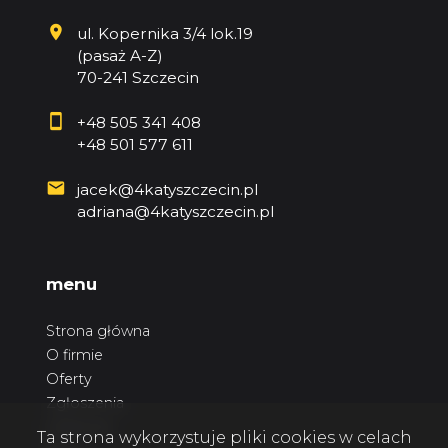
ul. Kopernika 3/4 lok.19
(pasaż A-Z)
70-241 Szczecin
+48 505 341 408
+48 501 577 611
jacek@4katyszczecin.pl
adriana@4katyszczecin.pl
menu
Strona główna
O firmie
Oferty
Zgłoszenia
Ulubione
Ta strona wykorzystuje pliki cookies w celach