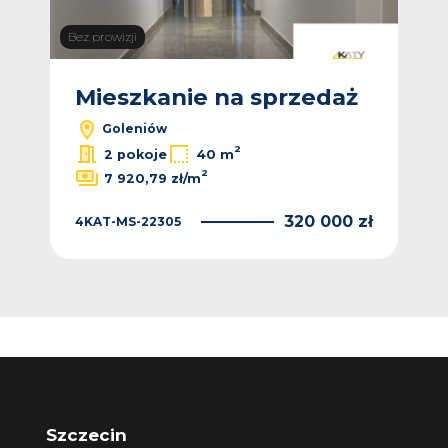
Bez prowizji
ż
Mieszkanie na sprzedaż
M
Goleniów
2
2
2 pokoje
40 m
2
7 920,79 zł/m
 zł
4KA
320 000 zł
4KAT-MS-22305
Szczecin