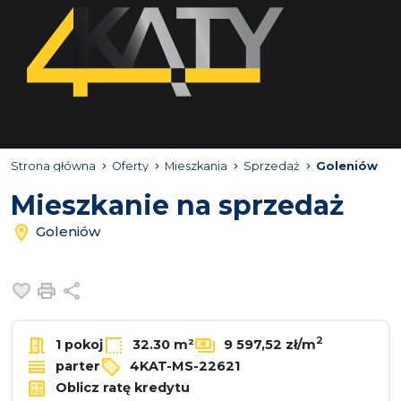
Strona główna
Oferty
Mieszkania
Sprzedaż
Goleniów
Mieszkanie na sprzedaż
Goleniów
Dodaj do ulubionych
Drukuj
Udostępnij
2
1 pokoj
32.30 m²
9 597,52 zł/m
parter
4KAT-MS-22621
Oblicz ratę kredytu