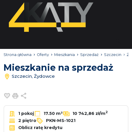
Strona główna
Oferty
Mieszkania
Sprzedaż
Szczecin
Ż
Mieszkanie na sprzedaż
Szczecin, Żydowce
Dodaj do ulubionych
Drukuj
Udostępnij
2
1 pokoj
17.50 m²
10 742,86 zł/m
2 piętro
PKN-MS-1021
Oblicz ratę kredytu