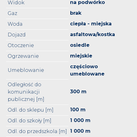
na podwórko
Widok
brak
Gaz
ciepła - miejska
Woda
asfaltowa/kostka
Dojazd
osiedle
Otoczenie
miejskie
Ogrzewanie
częściowo
Umeblowanie
umeblowane
Odległość do
300 m
komunikacji
publicznej [m]
100 m
Odl. do sklepu [m]
1 000 m
Odl. do szkoły [m]
1 000 m
Odl. do przedszkola [m]