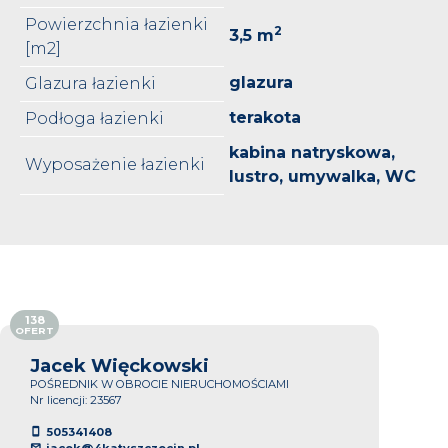
Powierzchnia łazienki
2
3,5 m
[m2]
glazura
Glazura łazienki
terakota
Podłoga łazienki
kabina natryskowa,
Wyposażenie łazienki
lustro, umywalka, WC
138
OFERT
Jacek Więckowski
POŚREDNIK W OBROCIE NIERUCHOMOŚCIAMI
Nr licencji: 23567
505341408
jacek@4katyszczecin.pl