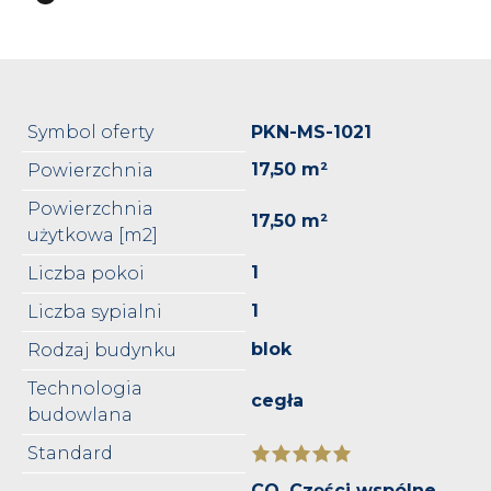
Symbol oferty
PKN-MS-1021
17,50 m²
Powierzchnia
Powierzchnia
17,50 m²
użytkowa [m2]
1
Liczba pokoi
1
Liczba sypialni
blok
Rodzaj budynku
Technologia
cegła
budowlana
Standard
CO, Części wspólne,