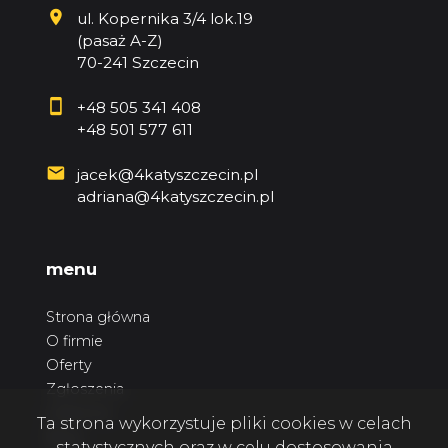
ul. Kopernika 3/4 lok.19
(pasaż A-Z)
70-241 Szczecin
+48 505 341 408
+48 501 577 611
jacek@4katyszczecin.pl
adriana@4katyszczecin.pl
menu
Strona główna
O firmie
Oferty
Zgłoszenia
Ulubione
Ta strona wykorzystuje pliki cookies w celach
Blog
statystycznych oraz w celu dostosowania