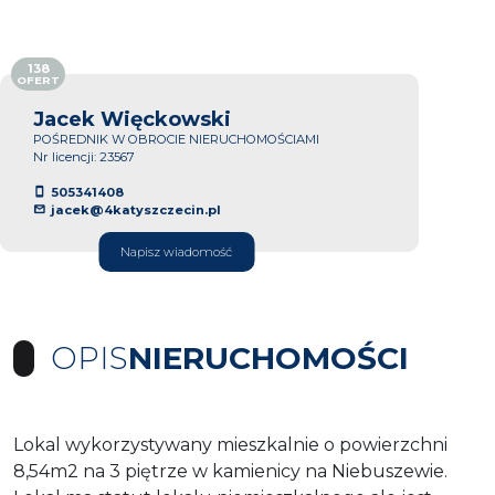
138
OFERT
Jacek Więckowski
POŚREDNIK W OBROCIE NIERUCHOMOŚCIAMI
Nr licencji: 23567
505341408
jacek@4katyszczecin.pl
Napisz wiadomość
OPIS
NIERUCHOMOŚCI
Lokal wykorzystywany mieszkalnie o powierzchni
8,54m2 na 3 piętrze w kamienicy na Niebuszewie.