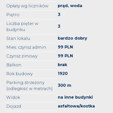
prąd, woda
Opłaty wg liczników
3
Piętro
Liczba pięter w
3
budynku
bardzo dobry
Stan lokalu
99 PLN
Mies. czynsz admin.
99 PLN
Czynsz zimowy
brak
Balkon
1920
Rok budowy
Parking strzeżony
300 m
(odległość w metrach)
na inne budynki
Widok
asfaltowa/kostka
Dojazd