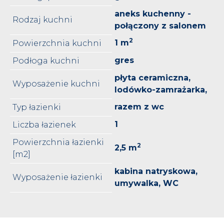
aneks kuchenny -
Rodzaj kuchni
połączony z salonem
2
1 m
Powierzchnia kuchni
gres
Podłoga kuchni
płyta ceramiczna,
Wyposażenie kuchni
lodówko-zamrażarka,
razem z wc
Typ łazienki
1
Liczba łazienek
Powierzchnia łazienki
2
2,5 m
[m2]
kabina natryskowa,
Wyposażenie łazienki
umywalka, WC