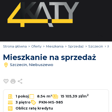
Strona główna
Oferty
Mieszkania
Sprzedaż
Szczecin
Ni
Mieszkanie na sprzedaż
Szczecin, Niebuszewo
Dodaj do ulubionych
Drukuj
Udostępnij
2
1 pokoj
8.54 m²
15 105,39 zł/m
3 piętro
PKN-MS-985
Oblicz ratę kredytu