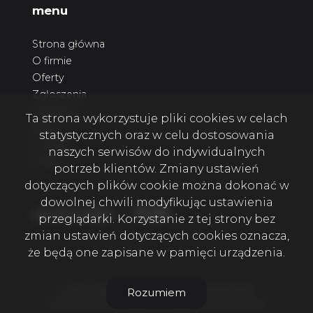
menu
Strona główna
O firmie
Oferty
Zgłoszenia
Ulubione
Ta strona wykorzystuje pliki cookies w celach
Blog
statystycznych oraz w celu dostosowania
Kontakt
naszych serwisów do indywidualnych
Rodo
potrzeb klientów. Zmiany ustawień
dotyczących plików cookie można dokonać w
dowolnej chwili modyfikując ustawienia
Facebook
Facebook
Facebook
social media
przeglądarki. Korzystanie z tej strony bez
zmian ustawień dotyczących cookies oznacza,
że będą one zapisane w pamięci urządzenia.
4 KATY NIERUCHOMOŚCI SZCZECIN © 2026
Rozumiem
Program dla biur nieruchomości
Galactica Virgo