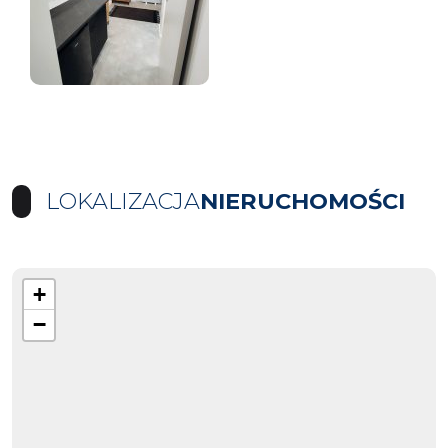
LOKALIZACJA
NIERUCHOMOŚCI
+
−