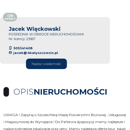
138
OFERT
Jacek Więckowski
POŚREDNIK W OBROCIE NIERUCHOMOŚCIAMI
Nr licencji: 23567
505341408
jacek@4katyszczecin.pl
Napisz wiadomość
OPIS
NIERUCHOMOŚCI
UWAGA ! Zapytaj o Szczecińską Mapę Powierzchni Biurowej , Usługowej
i Magazynowej do Wynajęcia ! Do Państwa dyspozycji mamy najlepsze i
najkorzystniejsze lokalizacje oraz ceny. Mamy najlepszą ofertę biur, lokali