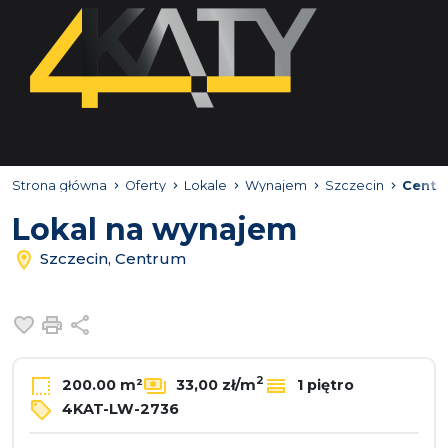
Strona główna
Oferty
Lokale
Wynajem
Szczecin
Centr
Lokal na wynajem
Szczecin, Centrum
Dodaj do ulubionych
Drukuj
Udostępnij
2
200.00 m²
33,00 zł/m
1 piętro
4KAT-LW-2736