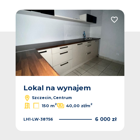
Dodaj do ulubionych
Dodaj do ulub
Lokal na wynajem
L
Szczecin, Centrum
2
2
150 m
40,00 zł/m
 zł
6 000 zł
LH1-LW-38756
LH1