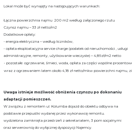
Lokal może być wynajęty na następujących warunkach:
Łączna powierzchnia najmu 200 m2
według załączonego rzutu
Czynsz najmu – 33 zł netto/m2
Dodatkowe opłaty:
- energia elektryczna – według liczników,
- opłata eksploatacyjna service charge (podatek od nieruchomości , usługi
administracyjne, remonty, użytkowanie wieczyste) – 4,89zł/m2 netto
- pozostałe: ogrzewanie, śmieci, woda, opłata za części wspólne procent
wraz z ogrzewaniem latem około 4,18 zł netto/mkw powierzchni najmu, zim
Uwaga istnieje możliwość obniżenia czynszu po dokonaniu
adaptacji pomieszczeń.
W związku z remontem ul. Kolumba dojazd do obiektu odbywa na
podstawie przepustki wydanej przez wykonawcę remontu.
wydzielona zamknięta przestrzeń z sekretariatem, 3 pom socjalnymi
oraz serwerownią do wyłącznej dyspozycji Najemcy.