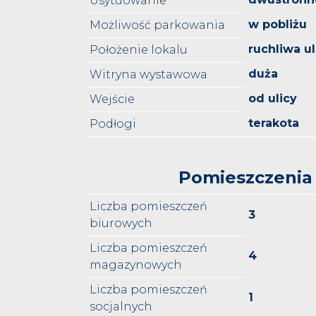
Usytuowanie
w pobliżu
Możliwość parkowania
ruchliwa ul
Położenie lokalu
duża
Witryna wystawowa
od ulicy
Wejście
terakota
Podłogi
Pomieszczenia
Liczba pomieszczeń
3
biurowych
Liczba pomieszczeń
4
magazynowych
Liczba pomieszczeń
1
socjalnych