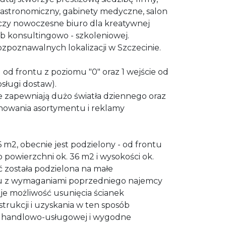
 gastronomiczny, gabinety medyczne, salon
 czy nowoczesne biuro dla kreatywnej
lub konsultingowo - szkoleniowej.
rozpoznawalnych lokalizacji w Szczecinie.
 1 od frontu z poziomu "0" oraz 1 wejście od
sługi dostaw)
.
zapewniają dużo światła dziennego oraz
nowania asortymentu i reklamy
 m2, obecnie jest podzielony - od frontu
o powierzchni ok. 36 m2 i wysokości ok.
ć została podzielona na małe
u z wymaganiami poprzedniego najemcy
eje możliwość usunięcia ścianek
trukcji i uzyskania w ten sposób
 handlowo-usługowej i wygodne