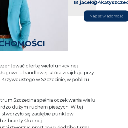
jacek@4katyszczec
Napisz wiadomość
UCHOMOŚCI
zentować ofertę wielofunkcyjnej
sługowo – handlowej, która znajduje
przy
a Krzywoustego w Szczecinie, w pobliżu
ntrum Szczecina
spełnia oczekiwania wielu
 bardzo dużym ruchem pieszych. W tej
cji stworzyło się zagłębie punktów
 z branży ślubnej.
aj stworzyć prestiżową siedzibę firmy,