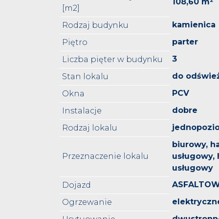
108,60 m²
[m2]
kamienica
Rodzaj budynku
parter
Piętro
3
Liczba pięter w budynku
do odświe
Stan lokalu
PCV
Okna
dobre
Instalacje
jednopoz
Rodzaj lokalu
biurowy, h
Przeznaczenie lokalu
usługowy, 
usługowy
ASFALTO
Dojazd
elektryczn
Ogrzewanie
dwustronn