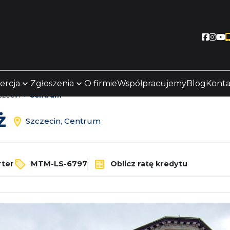
Socia
Soc
S
ercja
Zgłoszenia
O firmie
Współpracujemy
Blog
Konta
czecin
Centrum
aż
Szczecin, Centrum
ter
MTM-LS-6797
Oblicz ratę kredytu