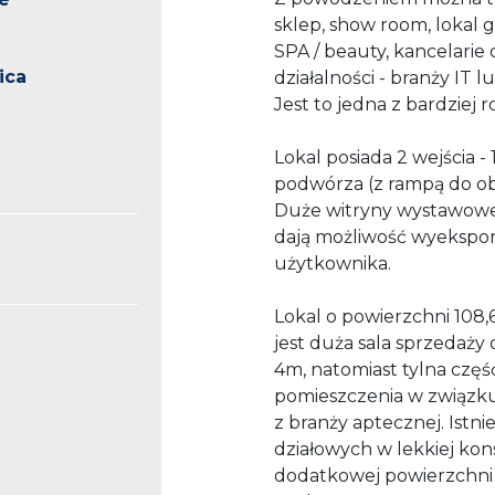
sklep, show
room
, lokal
SPA /
beauty
, kancelarie
ica
działalności - branży IT 
Jest to jedna z bardziej 
Lokal posiada
2 wejścia -
podwórza (z rampą do ob
Duże witryny wystawowe 
dają możliwość wyekspo
użytkownika.
Lokal o powierzchni 108,6
jest duża sala sprzedaży 
4m, natomiast tylna częś
pomieszczenia w związk
z branży aptecznej. Istni
działowych w lekkiej kons
dodatkowej powierzchni