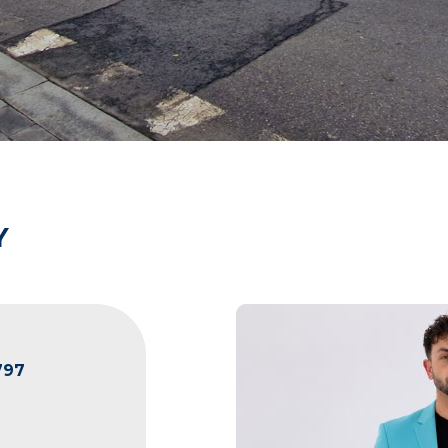
Y
797