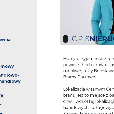
OPIS
NIER
żenia
Mamy przyjemność zapre
powierzchni biurowo – u
iomowy
ruchliwej ulicy Bolesław
andlowo-
Bramy Portowej.
handlowy,
Lokalizacja w samym Ce
branż, jest to miejsce z
WA
chwili wokół tej lokaliza
e
handlowych i usługowych
Z powodzeniem można tut
e