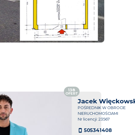
138
OFERT
Jacek Więckowsk
POŚREDNIK W OBROCIE
NIERUCHOMOŚCIAMI
Nr licencji: 23567
505341408