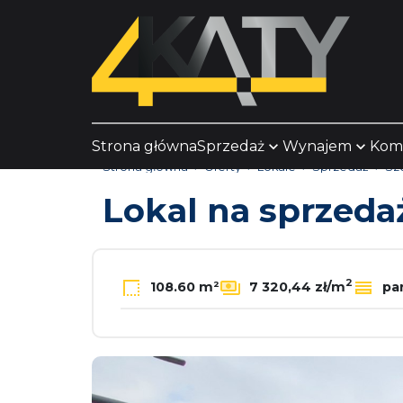
Strona główna
Sprzedaż
Wynajem
Kom
Strona główna
Oferty
Lokale
Sprzedaż
Sz
Lokal na sprzed
2
108.60 m²
7 320,44 zł/m
par