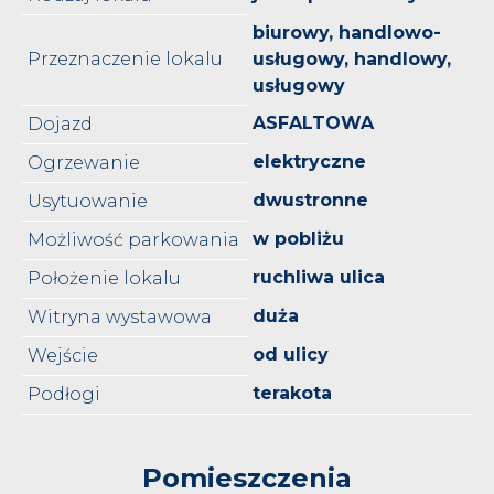
biurowy, handlowo-
Przeznaczenie lokalu
usługowy, handlowy,
usługowy
ASFALTOWA
Dojazd
elektryczne
Ogrzewanie
dwustronne
Usytuowanie
w pobliżu
Możliwość parkowania
ruchliwa ulica
Położenie lokalu
duża
Witryna wystawowa
od ulicy
Wejście
terakota
Podłogi
Pomieszczenia