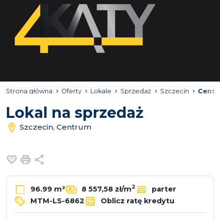
Strona główna
Oferty
Lokale
Sprzedaż
Szczecin
Centr
Lokal na sprzedaż
Szczecin, Centrum
Dodaj do ulubionych
Drukuj
Udostępnij
2
96.99 m²
8 557,58 zł/m
parter
MTM-LS-6862
Oblicz ratę kredytu