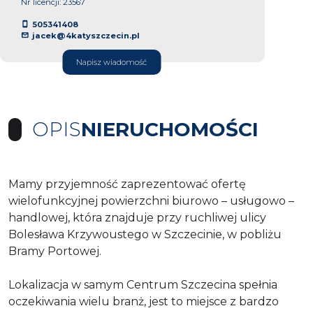
Nr licencji: 23567
505341408
jacek@4katyszczecin.pl
Napisz wiadomość
OPIS
NIERUCHOMOŚCI
Mamy przyjemność zaprezentować ofertę
wielofunkcyjnej powierzchni biurowo – usługowo –
handlowej, która znajduje
przy ruchliwej ulicy
Bolesława Krzywoustego w Szczecinie, w pobliżu
Bramy Portowej.
Lokalizacja w samym Centrum Szczecina
spełnia
oczekiwania wielu branż, jest to miejsce z bardzo