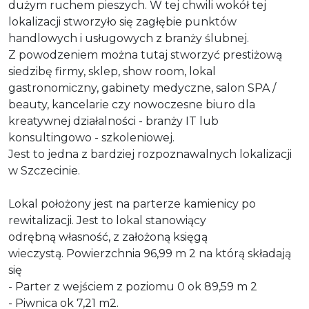
dużym ruchem pieszych. W tej chwili wokół tej
lokalizacji stworzyło się zagłębie punktów
handlowych i usługowych z branży ślubnej.
Z powodzeniem można tutaj stworzyć prestiżową
siedzibę firmy, sklep, show
room
, lokal
gastronomiczny, gabinety medyczne, salon SPA /
beauty
, kancelarie czy nowoczesne biuro dla
kreatywnej działalności - branży IT lub
konsultingowo - szkoleniowej.
Jest to jedna z bardziej rozpoznawalnych lokalizacji
w Szczecinie.
Lokal położony jest na parterze kamienicy po
rewitalizacji. Jest to lokal stanowiący
odrębną własność, z założoną księgą
wieczystą. Powierzchnia 96,99 m 2 na którą składają
się
- Parter z wejściem z poziomu 0 ok 89,59 m 2
- Piwnica ok 7,21 m2.