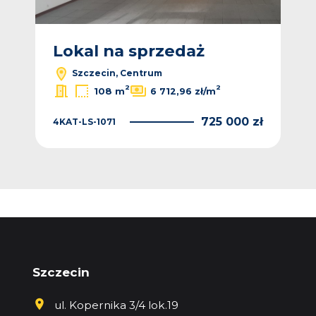
Lokal na sprzedaż
L
Szczecin, Centrum
2
2
108 m
6 712,96 zł/m
 zł
725 000 zł
4KAT-LS-1071
MTM
Szczecin
ul. Kopernika 3/4 lok.19