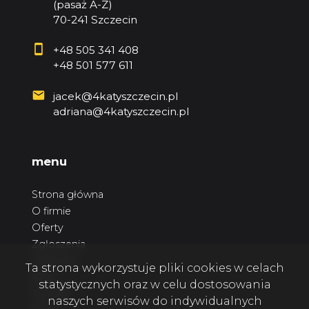
(pasaż A-Z)
70-241 Szczecin
+48 505 341 408
+48 501 577 611
jacek@4katyszczecin.pl
adriana@4katyszczecin.pl
menu
Strona główna
O firmie
Oferty
Zgłoszenia
Ulubione
Ta strona wykorzystuje pliki cookies w celach
Blog
statystycznych oraz w celu dostosowania
Kontakt
naszych serwisów do indywidualnych