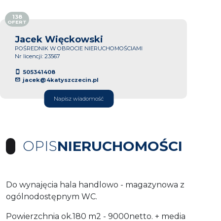
138
OFERT
Jacek Więckowski
POŚREDNIK W OBROCIE NIERUCHOMOŚCIAMI
Nr licencji: 23567
505341408
jacek@4katyszczecin.pl
Napisz wiadomość
OPIS
NIERUCHOMOŚCI
Do wynajęcia hala handlowo - magazynowa z
ogólnodostępnym WC.
Powierzchnia ok.180 m2 - 9000netto. + media