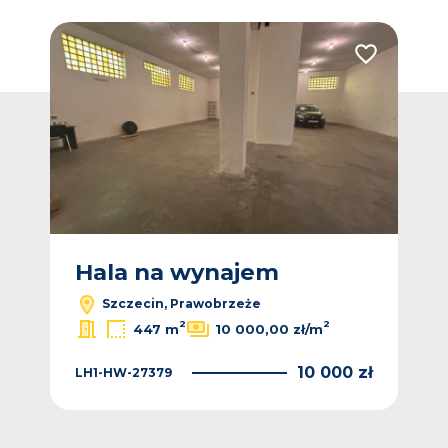
Dodaj do ulubionych
Dodaj do ulub
Hala na wynajem
H
Szczecin, Prawobrzeże
2
2
447 m
10 000,00 zł/m
 zł
10 000 zł
LH1-HW-27379
MJ