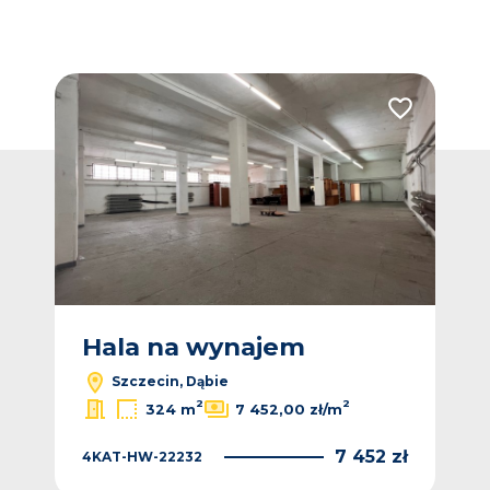
Dodaj do ulub
Hala na wynajem
Szczecin, Dąbie
2
2
324 m
7 452,00 zł/m
7 452 zł
4KAT-HW-22232