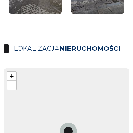
LOKALIZACJA
NIERUCHOMOŚCI
+
−