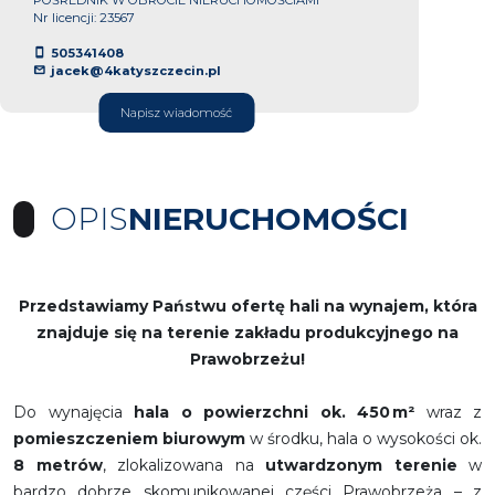
Nr licencji: 23567
505341408
jacek@4katyszczecin.pl
Napisz wiadomość
OPIS
NIERUCHOMOŚCI
Przedstawiamy Państwu ofertę hali na wynajem, która
znajduje się na terenie zakładu produkcyjnego na
Prawobrzeżu!
Do wynajęcia
hala o powierzchni ok. 450 m²
wraz z
pomieszczeniem biurowym
w środku, hala o wysokości ok.
8 metrów
, zlokalizowana na
utwardzonym terenie
w
bardzo dobrze skomunikowanej części Prawobrzeża – z