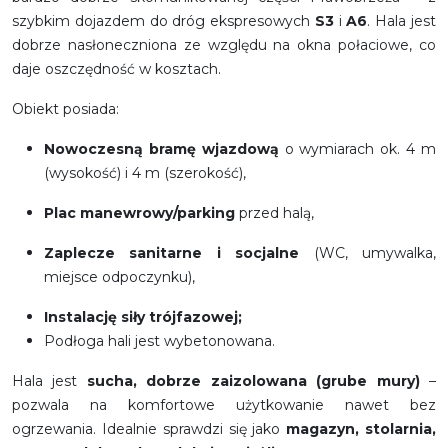
szybkim dojazdem do dróg ekspresowych
S3
i
A6
. Hala jest
dobrze nasłoneczniona ze względu na okna połaciowe, co
daje oszczędność w kosztach.
Obiekt posiada:
Nowoczesną bramę wjazdową
o wymiarach ok. 4 m
(wysokość) i 4 m (szerokość),
Plac manewrowy/parking
przed halą,
Zaplecze sanitarne i socjalne
(WC, umywalka,
miejsce odpoczynku),
Instalację siły trójfazowej;
Podłoga hali jest wybetonowana.
Hala jest
sucha, dobrze zaizolowana (grube mury)
–
pozwala na komfortowe użytkowanie nawet bez
ogrzewania. Idealnie sprawdzi się jako
magazyn, stolarnia,