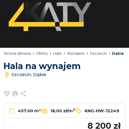
Strona główna
Oferty
Hale
Wynajem
Szczecin
Dąbie
Hala na wynajem
Szczecin, Dąbie
Dodaj do ulubionych
Drukuj
Udostępnij
2
457.00 m²
18,00 zł/m
KNG-HW-12249
8 200 zł