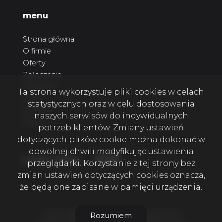
menu
Strona główna
O firmie
Oferty
Zgłoszenia
Ulubione
Ta strona wykorzystuje pliki cookies w celach
Blog
statystycznych oraz w celu dostosowania
Kontakt
naszych serwisów do indywidualnych
Rodo
potrzeb klientów. Zmiany ustawień
dotyczących plików cookie można dokonać w
dowolnej chwili modyfikując ustawienia
Facebook
Facebook
Facebook
social media
przeglądarki. Korzystanie z tej strony bez
zmian ustawień dotyczących cookies oznacza,
że będą one zapisane w pamięci urządzenia.
4 KATY NIERUCHOMOŚCI SZCZECIN © 2026
Rozumiem