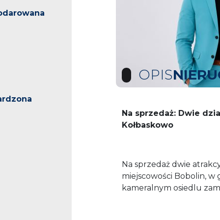
odarowana
OPIS
NIER
ardzona
Na sprzedaż: Dwie dzia
Kołbaskowo
Na sprzedaż dwie atrakc
miejscowości Bobolin, w
kameralnym osiedlu zam