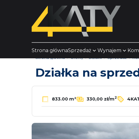
Strona główna
Sprzedaż
Wynajem
Kom
Strona główna
Oferty
Działki
Sprzedaż
Ko
Działka na sprze
2
833.00 m²
330,00 zł/m
4KAT