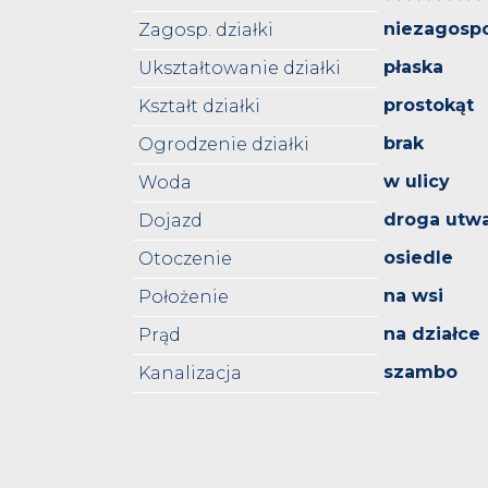
niezagosp
Zagosp. działki
płaska
Ukształtowanie działki
prostokąt
Kształt działki
brak
Ogrodzenie działki
w ulicy
Woda
droga utw
Dojazd
osiedle
Otoczenie
na wsi
Położenie
na działce
Prąd
szambo
Kanalizacja