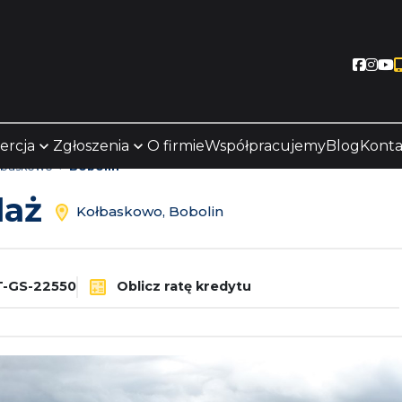
Socia
Soc
S
ercja
Zgłoszenia
O firmie
Współpracujemy
Blog
Konta
łbaskowo
Bobolin
daż
Kołbaskowo, Bobolin
-GS-22550
Oblicz ratę kredytu