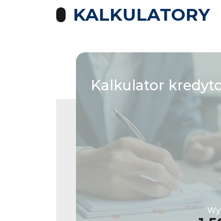
KALKULATORY
Kalkulator
kredyt
Wys