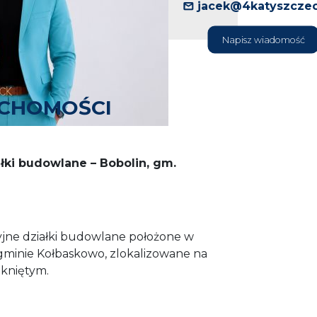
jacek@4katyszczec
Napisz wiadomość
UCHOMOŚCI
łki budowlane – Bobolin, gm.
yjne działki budowlane położone w
 gminie Kołbaskowo, zlokalizowane na
kniętym.