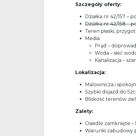
Szczegóły oferty:
Działka nr 42/157 – 
Działka nr 42/158 – 
Teren płaski, przyg
Media:
Prąd – doprowad
Woda – sieć wodo
Kanalizacja – sz
Lokalizacja:
Malownicza i spokojn
Szybki dojazd do Szc
Bliskość terenów zie
Zalety:
Osiedle zamknięte –
Warunki zabudowy 