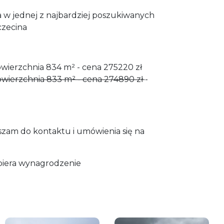
ja w jednej z najbardziej poszukiwanych
czecina
powierzchnia 834 m² - cena 275220 zł
powierzchnia 833 m² - cena 274890 zł
-
zam do kontaktu i umówienia się na
biera wynagrodzenie