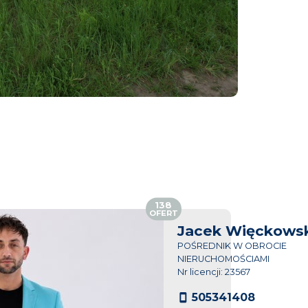
138
OFERT
Jacek Więckowsk
POŚREDNIK W OBROCIE
NIERUCHOMOŚCIAMI
Nr licencji: 23567
505341408