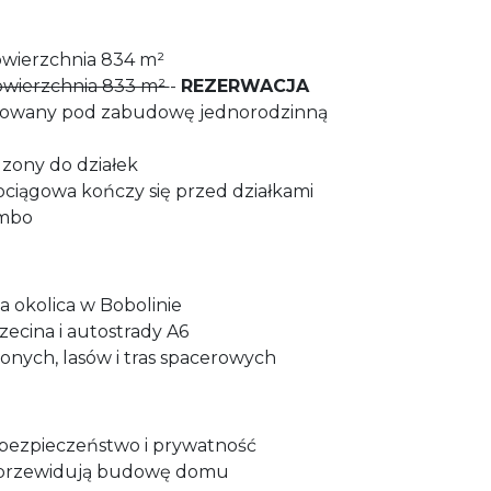
powierzchnia 834 m²
powierzchnia 833 m²
-
REZERWACJA
otowany pod zabudowę jednorodzinną
zony do działek
ciągowa kończy się przed działkami
ambo
a okolica w Bobolinie
zecina i autostrady A6
lonych, lasów i tras spacerowych
 bezpieczeństwo i prywatność
przewidują budowę domu