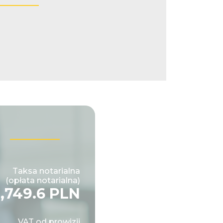
Taksa notarialna
(opłata notarialna)
1,749.6 PLN
VAT od prowizji