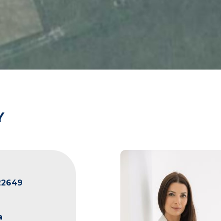
Y
22649
a