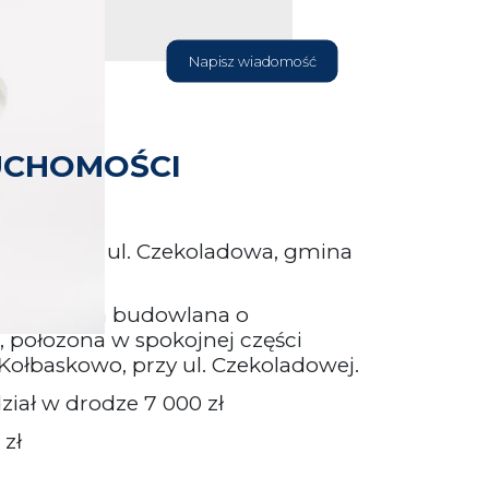
Napisz wiadomość
UCHOMOŚCI
 – Bobolin, ul. Czekoladowa, gmina
jna działka budowlana o
 położona w spokojnej części
Kołbaskowo, przy ul. Czekoladowej.
ział w drodze 7 000 zł
 zł