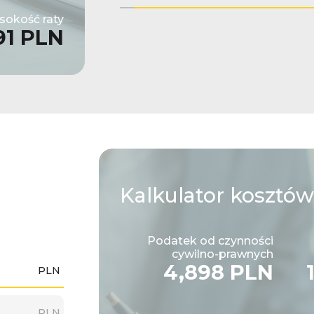
okość raty
91 PLN
Kalkulator
kosztów
Podatek od czynności
cywilno-prawnych
4,898 PLN
PLN
PLN