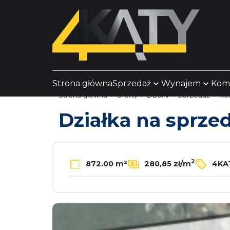
Strona główna
Sprzedaż
Wynajem
Kom
Strona główna
Oferty
Działki
Sprzedaż
Ko
Działka na sprze
2
872.00 m²
280,85 zł/m
4KA