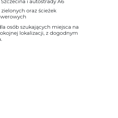
 Szczecina i autostrady A6
 zielonych oraz ścieżek
rowerowych
dla osób szukających miejsca na
ojnej lokalizacji, z dogodnym
.