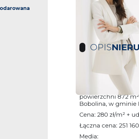
podarowana
OPIS
NIER
Działka na sprzedaż
Kołbaskowo
Na sprzedaż atrakcy
powierzchni 872 m²,
Bobolina, w gminie 
Cena: 280 zł/m² + ud
Łączna cena: 251 160
Media: