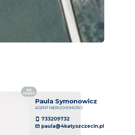
45
OFERT
Paula Symonowicz
AGENT NIERUCHOMOŚCI
733209732
paula@4katyszczecin.pl