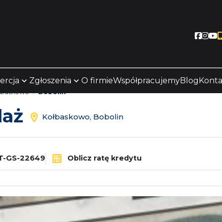
Socia
Soc
S
ercja
Zgłoszenia
O firmie
Współpracujemy
Blog
Konta
łbaskowo
Bobolin
daż
Kołbaskowo, Bobolin
T-GS-22649
Oblicz ratę kredytu