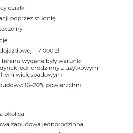
cy działki
acji poprzez studnię
 szczelny
je:
dojazdowej – 7 000 zł
 terenu wydane były warunki
dynek jednorodzinny z użytkowym
achem wielospadowym
budowy: 16–20% powierzchni
a okolica
nowa zabudowa jednorodzinna