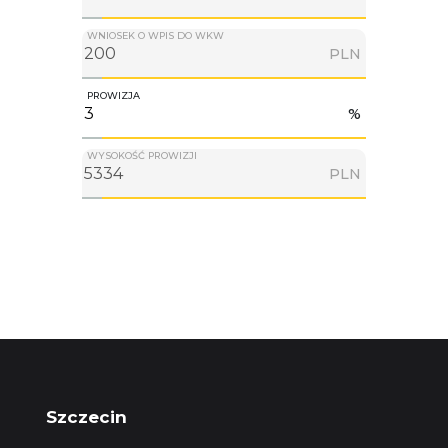
WNIOSEK O WPIS DO WKW
PLN
PROWIZJA
%
WYSOKOŚĆ PROWIZJI
PLN
Szczecin