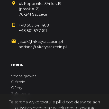
ul. Kopernika 3/4 lok.19
(pasaż A-Z)
70-241 Szczecin
+48 505 341 408
+48 501 577 611
jacek@4katyszczecin.pl
adriana@4katyszczecin.pl
menu
Strona główna
O firmie
Oferty
Zgłoszenia
Ulubione
Ta strona wykorzystuje pliki cookies w celach
Blog
statystycznych oraz w celu dostosowania