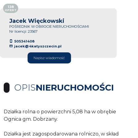
138
OFERT
Jacek Więckowski
POŚREDNIK W OBROCIE NIERUCHOMOŚCIAMI
Nr licencji: 23567
505341408
jacek@4katyszczecin.pl
Napisz wiadomość
OPIS
NIERUCHOMOŚCI
Działka rolna o powierzchni 5,08 ha w obrębie
Ognica gm. Dobrzany.
Działka jest zagospodarowana rolniczo, w skład