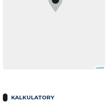
Leaflet
|
© OpenMapTiles
© OpenStreetMap contributors
KALKULATORY