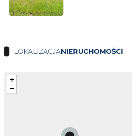
LOKALIZACJA
NIERUCHOMOŚCI
+
−