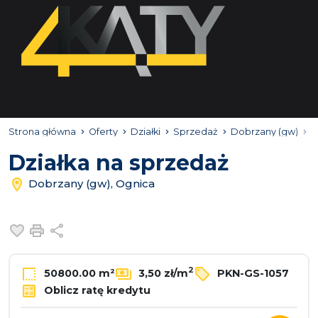
Strona główna
Oferty
Działki
Sprzedaż
Dobrzany (gw)
O
Działka na sprzedaż
Dobrzany (gw), Ognica
Dodaj do ulubionych
Drukuj
Udostępnij
2
50800.00 m²
3,50 zł/m
PKN-GS-1057
Oblicz ratę kredytu