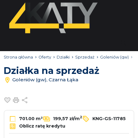
Strona główna
Oferty
Działki
Sprzedaż
Goleniów (gw)
C
Działka na sprzedaż
Goleniów (gw), Czarna Łąka
Dodaj do ulubionych
Drukuj
Udostępnij
2
701.00 m²
199,57 zł/m
KNG-GS-11785
Oblicz ratę kredytu