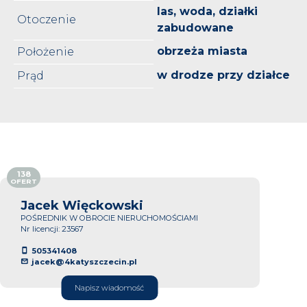
las, woda, działki
Otoczenie
zabudowane
obrzeża miasta
Położenie
w drodze przy działce
Prąd
138
OFERT
Jacek Więckowski
POŚREDNIK W OBROCIE NIERUCHOMOŚCIAMI
Nr licencji: 23567
505341408
jacek@4katyszczecin.pl
Napisz wiadomość