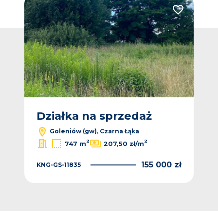
Dodaj do ulub
Działka na sprzedaż
Goleniów (gw), Czarna Łąka
2
2
747 m
207,50 zł/m
155 000 zł
KNG-GS-11835