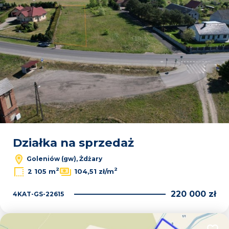
Działka na sprzedaż
Goleniów (gw), Żdżary
2
2
2 105 m
104,51 zł/m
220 000 zł
4KAT-GS-22615