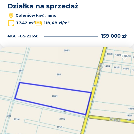
Działka na sprzedaż
Goleniów (gw), Imno
2
2
1 342 m
118,48 zł/m
159 000 zł
4KAT-GS-22656
Dodaj