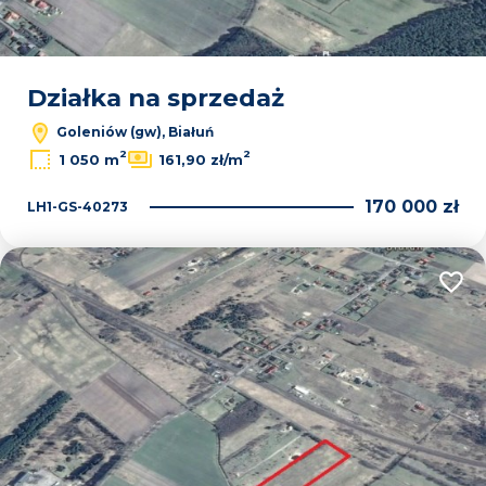
Działka na sprzedaż
Goleniów (gw), Białuń
2
2
1 050 m
161,90 zł/m
170 000 zł
LH1-GS-40273
Dodaj