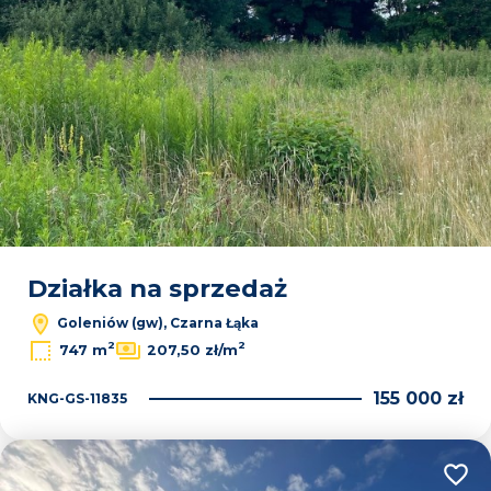
Działka na sprzedaż
Goleniów (gw), Czarna Łąka
2
2
747 m
207,50 zł/m
155 000 zł
KNG-GS-11835
Dodaj