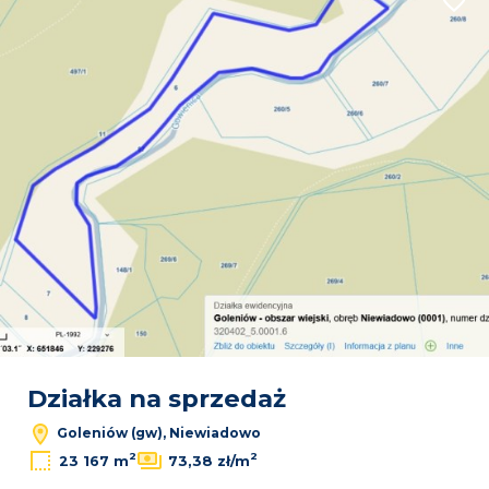
Dodaj
Działka na sprzedaż
Goleniów (gw), Niewiadowo
2
2
23 167 m
73,38 zł/m