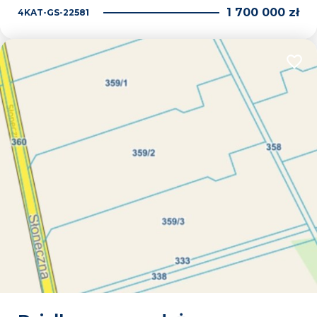
1 700 000 zł
4KAT-GS-22581
Dodaj