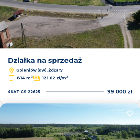
Działka na sprzedaż
Goleniów (gw), Żdżary
2
2
814 m
121,62 zł/m
99 000 zł
4KAT-GS-22625
Dodaj