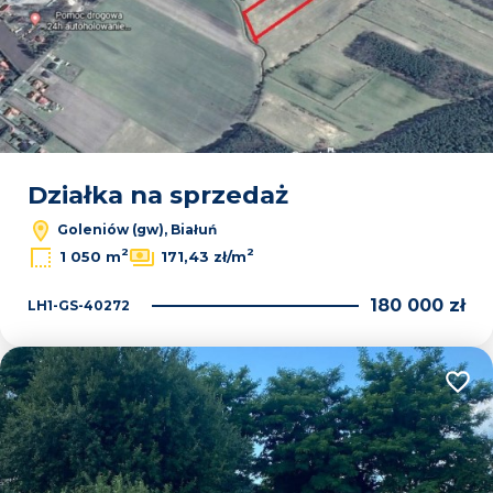
Działka na sprzedaż
Goleniów (gw), Białuń
2
2
1 050 m
171,43 zł/m
180 000 zł
LH1-GS-40272
Dodaj