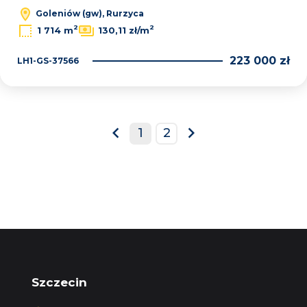
Goleniów (gw), Rurzyca
2
2
1 714 m
130,11 zł/m
223 000 zł
LH1-GS-37566
1
2
prev
next
Szczecin