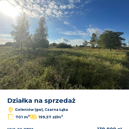
Działka na sprzedaż
Goleniów (gw), Czarna Łąka
2
2
701 m
199,57 zł/m