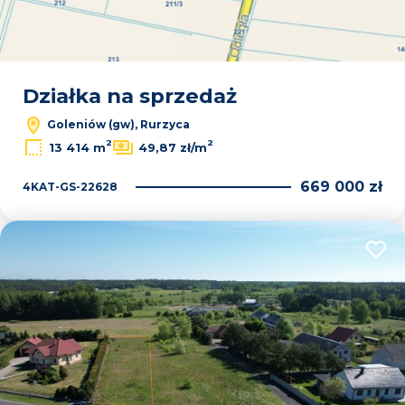
Działka na sprzedaż
Goleniów (gw), Rurzyca
2
2
13 414 m
49,87 zł/m
669 000 zł
4KAT-GS-22628
Dodaj