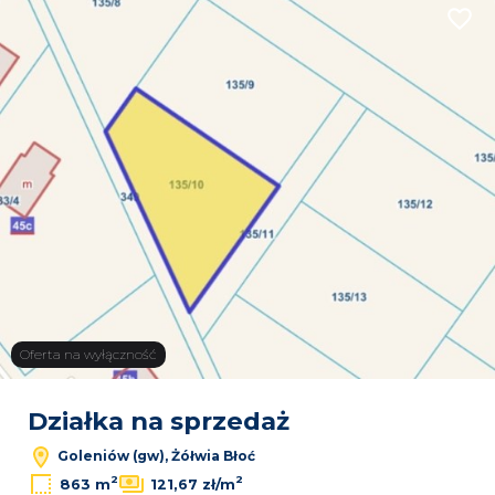
Dodaj
Oferta na wyłączność
Leaflet
Działka na sprzedaż
Goleniów (gw), Żółwia Błoć
2
2
863 m
121,67 zł/m