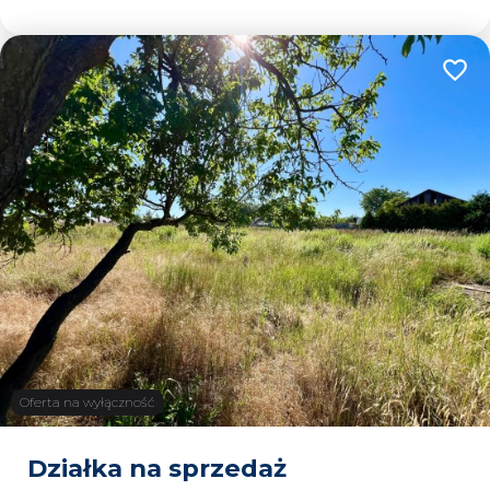
Dodaj
Oferta na wyłączność
Działka na sprzedaż