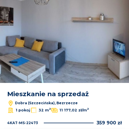
Mieszkanie na sprzedaż
Dobra (Szczecińska), Bezrzecze
2
2
1 pokoj
32 m
11 177,02 zł/m
359 900 zł
4KAT-MS-22473