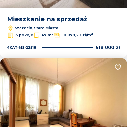
Mieszkanie na sprzedaż
Szczecin, Stare Miasto
2
2
3 pokoje
47 m
10 979,23 zł/m
518 000 zł
4KAT-MS-22518
Dodaj