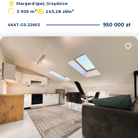
Stargard (gw), Grzędzice
2
2
3 905 m
243,28 zł/m
950 000 zł
4KAT-GS-22602
Dodaj