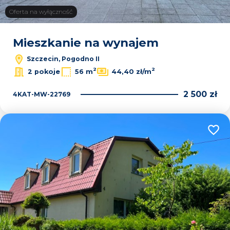
Oferta na wyłączność
Mieszkanie na wynajem
Szczecin, Pogodno II
2
2
2 pokoje
56 m
44,40 zł/m
2 500 zł
4KAT-MW-22769
Dodaj