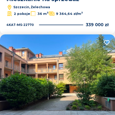
Szczecin, Żelechowa
2
2
2 pokoje
36 m
9 364,64 zł/m
339 000 zł
4KAT-MS-22770
Dodaj