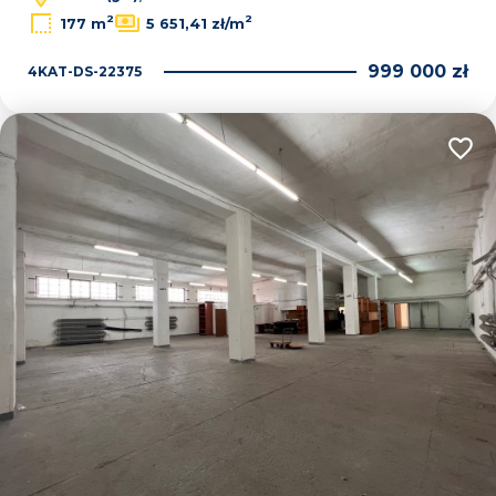
2
2
177 m
5 651,41 zł/m
999 000 zł
4KAT-DS-22375
Dodaj