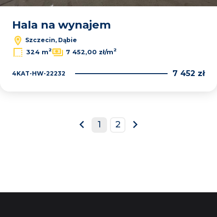
Hala na wynajem
Szczecin, Dąbie
2
2
324 m
7 452,00 zł/m
7 452 zł
4KAT-HW-22232
1
2
prev
next