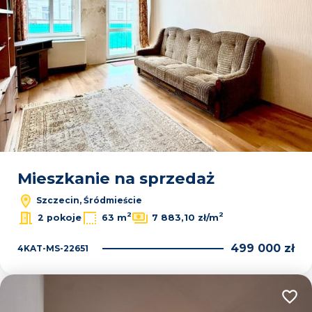
Mieszkanie na sprzedaż
Szczecin, Śródmieście
2
2
2 pokoje
63 m
7 883,10 zł/m
499 000 zł
4KAT-MS-22651
Dodaj