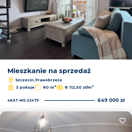
Mieszkanie na sprzedaż
Szczecin, Prawobrzeże
2
2
3 pokoje
80 m
8 112,50 zł/m
649 000 zł
4KAT-MS-22475
Dodaj