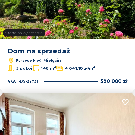
Oferta na wyłączność
Dom na sprzedaż
Pyrzyce (gw), Mielęcin
2
2
5 pokoi
146 m
4 041,10 zł/m
590 000 zł
4KAT-DS-22731
Dodaj