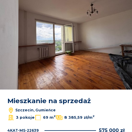
Mieszkanie na sprzedaż
Szczecin, Gumieńce
2
2
3 pokoje
69 m
8 385,59 zł/m
575 000 zł
4KAT-MS-22639