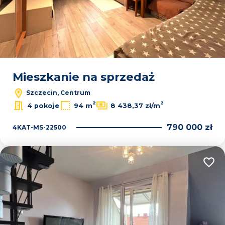
Mieszkanie na sprzedaż
Szczecin, Centrum
2
2
4 pokoje
94 m
8 438,37 zł/m
790 000 zł
4KAT-MS-22500
Dodaj