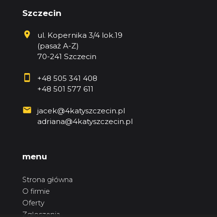
Szczecin
ul. Kopernika 3/4 lok.19
(pasaż A-Z)
70-241 Szczecin
+48 505 341 408
+48 501 577 611
jacek@4katyszczecin.pl
adriana@4katyszczecin.pl
menu
Strona główna
O firmie
Oferty
Zgłoszenia