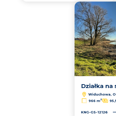
Działka na
Widuchowa, O
2
966 m
95,
KNG-GS-12126