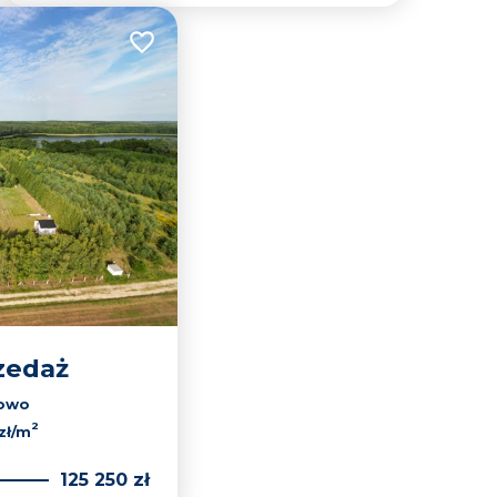
Dodaj do ulubionych
zedaż
howo
2
zł/m
125 250 zł