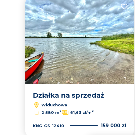
Dodaj
Działka na sprzedaż
Widuchowa
2
2
2 580 m
61,63 zł/m
159 000 zł
KNG-GS-12410