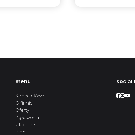
menu
social
Facebo
Face
Fac
Strona główna
O firmie
Oferty
Zgłoszenia
Ulubione
Blog