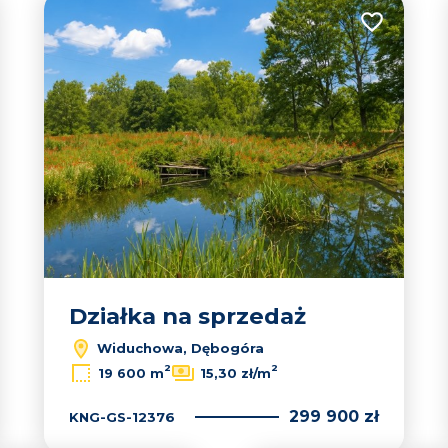
 do ulubionych
Dodaj do u
Działka na sprzedaż
Widuchowa, Dębogóra
2
2
19 600 m
15,30 zł/m
299 900 zł
KNG-GS-12376