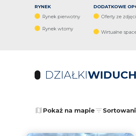
RYNEK
DODATKOWE OP
Rynek pierwotny
Oferty ze zdjęc
Rynek wtorny
Wirtualne spac
DZIAŁKI
WIDUC
+
−
Pokaż na mapie
Sortowan