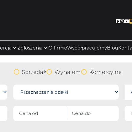
Socia
Soc
S
ercja
Zgłoszenia
O firmie
Współpracujemy
Blog
Konta
Sprzedaż
Wynajem
Komercyjne