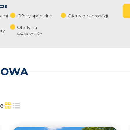
CJE
iami
Oferty specjalne
Oferty bez prowizji
Oferty na
ery
wyłączność
HOWA
ie
tabela
lista