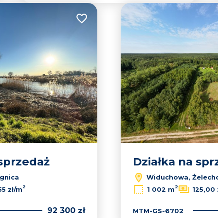
Dodaj do ulubionych
 sprzedaż
Działka na spr
gnica
Widuchowa, Żelec
2
2
55 zł/m
1 002 m
125,00 
92 300 zł
MTM-GS-6702