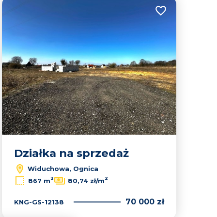
lubionych
Dodaj do ulubion
Działka na sprzedaż
Widuchowa, Ognica
Leaflet
|
© OpenMapTiles
© OpenStreetMap contributors
2
2
867 m
80,74 zł/m
70 000 zł
KNG-GS-12138