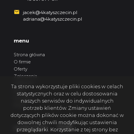
jacek@4katyszczecin.pl
adriana@4katyszczecin.pl
menu
Strona główna
O firmie
Oferty
Zgłoszenia
Ulubione
Ta strona wykorzystuje pliki cookies w celach
Blog
statystycznych oraz w celu dostosowania
Kontakt
naszych serwisów do indywidualnych
Rodo
potrzeb klientów. Zmiany ustawień
dotyczących plików cookie można dokonać w
dowolnej chwili modyfikując ustawienia
Facebook
Facebook
Facebook
social media
przeglądarki. Korzystanie z tej strony bez