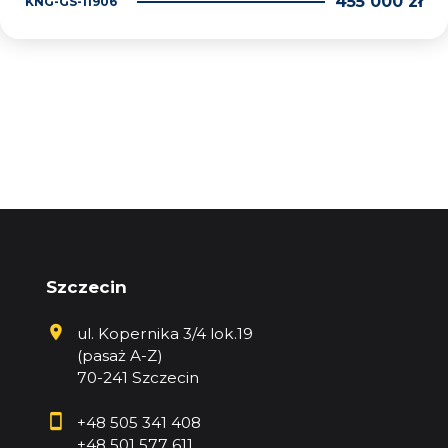
455 000 zł
KNG-GS-11906
Szczecin
ul. Kopernika 3/4 lok.19
(pasaż A-Z)
70-241 Szczecin
+48 505 341 408
+48 501 577 611