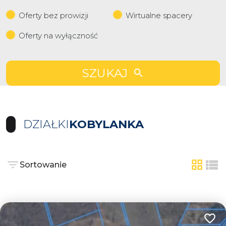
Oferty bez prowizji
Wirtualne spacery
Oferty na wyłączność
SZUKAJ
DZIAŁKI
KOBYLANKA
Sortowanie
tabela
list
Dodaj