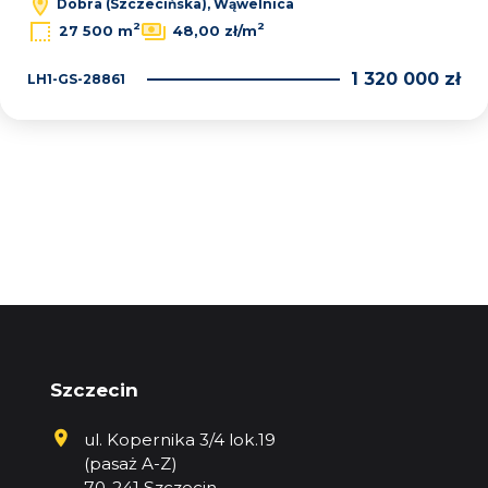
Dobra (Szczecińska), Wąwelnica
2
2
27 500 m
48,00 zł/m
1 320 000 zł
LH1-GS-28861
Szczecin
ul. Kopernika 3/4 lok.19
(pasaż A-Z)
70-241 Szczecin