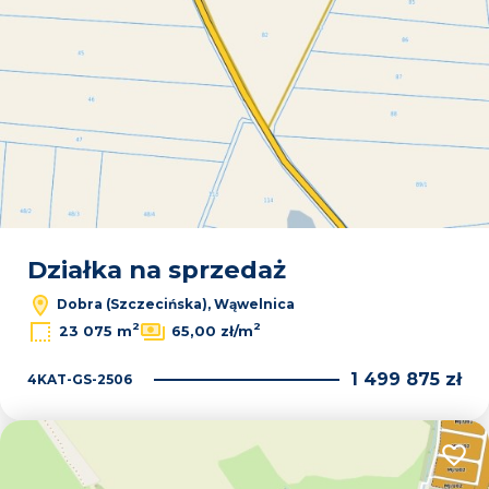
Działka na sprzedaż
Dobra (Szczecińska), Wąwelnica
2
2
23 075 m
65,00 zł/m
1 499 875 zł
4KAT-GS-2506
Dodaj