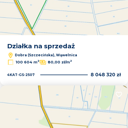
Działka na sprzedaż
Dobra (Szczecińska), Wąwelnica
2
2
100 604 m
80,00 zł/m
8 048 320 zł
4KAT-GS-2507
Dodaj