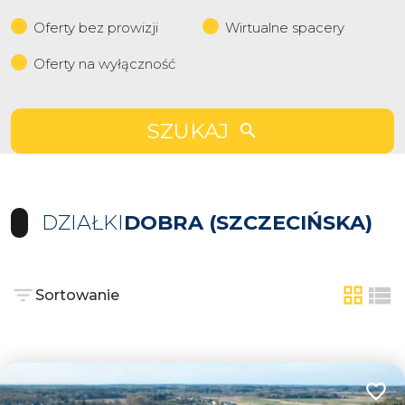
Oferty bez prowizji
Wirtualne spacery
Oferty na wyłączność
SZUKAJ
DZIAŁKI
DOBRA (SZCZECIŃSKA)
Sortowanie
tabela
list
Dodaj