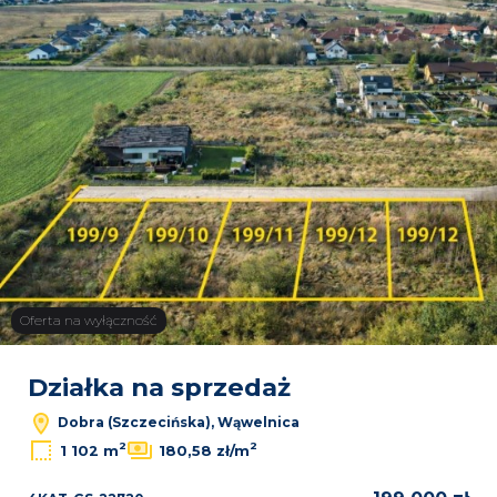
Oferta na wyłączność
Działka na sprzedaż
Dobra (Szczecińska), Wąwelnica
2
2
1 102 m
180,58 zł/m