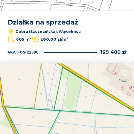
Działka na sprzedaż
Dobra (Szczecińska), Wąwelnica
2
2
605 m
280,00 zł/m
169 400 zł
4KAT-GS-22596
Dodaj