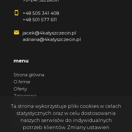
+48 505 341 408
+48 501 577 611
jacek@4katyszczecin.pl
adriana@4katyszczecin.pl
menu
Strona główna
O firmie
Oferty
Zgłoszenia
Ulubione
Ta strona wykorzystuje pliki cookies w celach
Blog
statystycznych oraz w celu dostosowania
Kontakt
naszych serwisów do indywidualnych
Rodo
potrzeb klientów. Zmiany ustawień