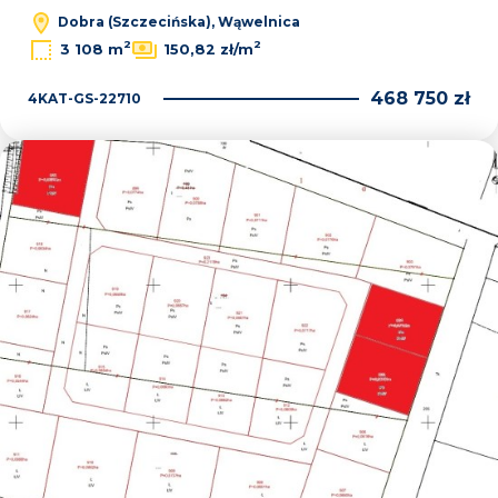
Dobra (Szczecińska), Wąwelnica
2
2
3 108 m
150,82 zł/m
468 750 zł
4KAT-GS-22710
Dodaj