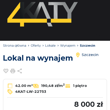
Strona główna
Oferty
Lokale
Wynajem
Szczecin
Szczecin
Lokal na wynajem
Dodaj do ulubionych
Drukuj
Udostępnij
2
42.00 m²
190,48 zł/m
1 piętro
4KAT-LW-22753
8 000 zł