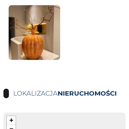
LOKALIZACJA
NIERUCHOMOŚCI
+
−