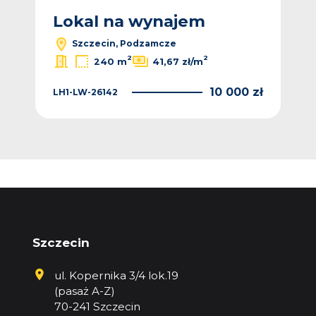
Lokal na wynajem
L
Szczecin, Podzamcze
2
2
240 m
41,67 zł/m
 zł
10 000 zł
LH1-LW-26142
4KA
Szczecin
ul. Kopernika 3/4 lok.19
(pasaż A-Z)
70-241 Szczecin