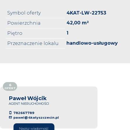
Symbol oferty
4KAT-LW-22753
42,00 m²
Powierzchnia
1
Piętro
handlowo-usługowy
Przeznaczenie lokalu
6
OFERT
Paweł Wójcik
AGENT NIERUCHOMOŚCI
782667789
pawel@4katyszczecin.pl
Napisz wiadomość