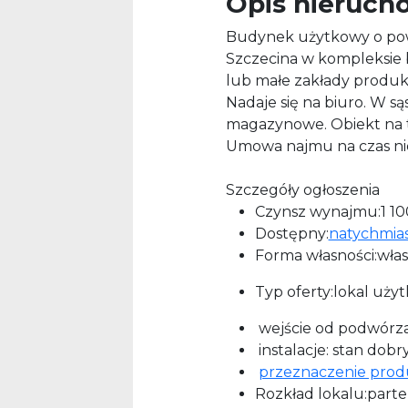
Opis nieruch
Budynek użytkowy o pow
Szczecina w kompleksi
lub małe zakłady produk
Nadaje się na biuro. W s
magazynowe. Obiekt na 
Umowa najmu na czas nie
Szczegóły ogłoszenia
Czynsz wynajmu:1 100 
Dostępny:
natychmia
Forma własności:włas
Typ oferty:lokal uży
wejście od podwórz
instalacje: stan dobr
przeznaczenie prod
Rozkład lokalu:part