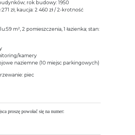
udynków; rok budowy: 1950
271 zł, kaucja: 2 460 zł / 2-krotność
u:59 m², 2 pomieszczenia, 1 łazienka; stan:
y
itoring/kamery
tojowe naziemne (10 miejsc parkingowych)
rzewanie: piec
jsca proszę powołać się na numer: