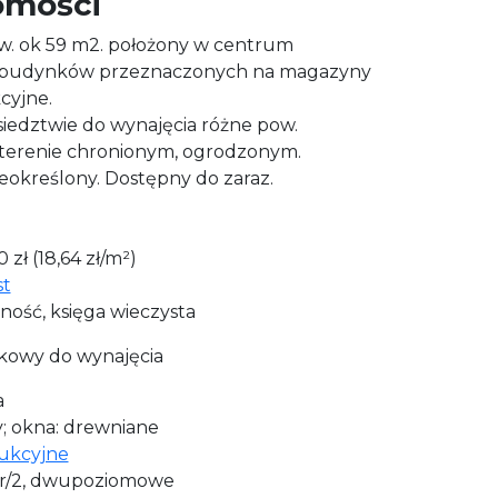
omości
. ok 59 m2. położony w centrum
e budynków przeznaczonych na magazyny
cyjne.
ąsiedztwie do wynajęcia różne pow.
terenie chronionym, ogrodzonym.
określony. Dostępny do zaraz.
zł (18,64 zł/m²)
st
ność, księga wieczysta
tkowy do wynajęcia
a
y; okna: drewniane
ukcyjne
er/2, dwupoziomowe