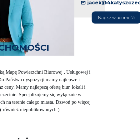
jacek@4katyszczec
Napisz wiadomość
UCHOMOŚCI
ą Mapę Powierzchni Biurowej , Usługowej i
o Państwa dyspozycji mamy najlepsze i
az ceny. Mamy najlepszą ofertę biur, lokali i
ecinie. Specjalizujemy się wyłącznie w
 na terenie całego miasta. Dzwoń po więcej
( również niepublikowanych ).