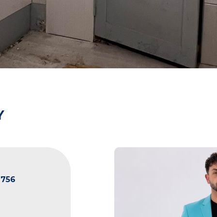
Y
2756