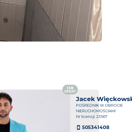
138
OFERT
Jacek Więckowsk
POŚREDNIK W OBROCIE
NIERUCHOMOŚCIAMI
Nr licencji: 23567
505341408