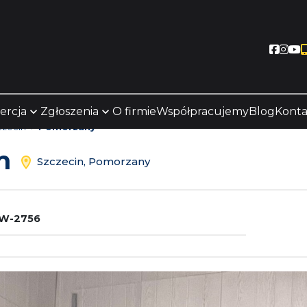
Socia
Soc
S
ercja
Zgłoszenia
O firmie
Współpracujemy
Blog
Konta
czecin
Pomorzany
em
Szczecin, Pomorzany
W-2756