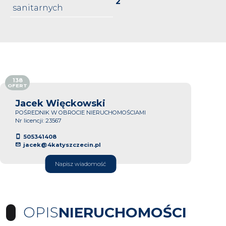
2
sanitarnych
138
OFERT
Jacek Więckowski
POŚREDNIK W OBROCIE NIERUCHOMOŚCIAMI
Nr licencji: 23567
505341408
jacek@4katyszczecin.pl
Napisz wiadomość
OPIS
NIERUCHOMOŚCI