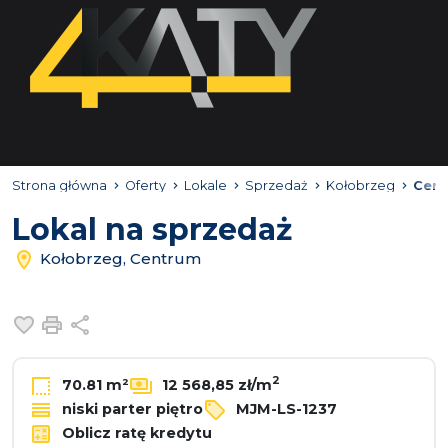
Strona główna
Oferty
Lokale
Sprzedaż
Kołobrzeg
Cen
Lokal na sprzedaż
Kołobrzeg, Centrum
Dodaj do ulubionych
Drukuj
Udostępnij
2
70.81 m²
12 568,85 zł/m
niski parter piętro
MJM-LS-1237
Oblicz ratę kredytu