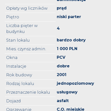
prąd
Opłaty wg liczników
niski parter
Piętro
Liczba pięter w
4
budynku
bardzo dobry
Stan lokalu
1 000 PLN
Mies. czynsz admin.
PCV
Okna
dobre
Instalacje
2001
Rok budowy
jednopoziomowy
Rodzaj lokalu
usługowy
Przeznaczenie lokalu
asfalt
Dojazd
C.O. miejskie
Ogrzewanie