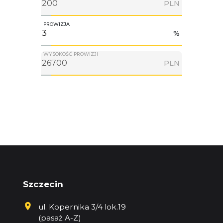
PLN
PROWIZJA
%
WYSOKOŚĆ PROWIZJI
PLN
Szczecin
ul. Kopernika 3/4 lok.19
(pasaż A-Z)